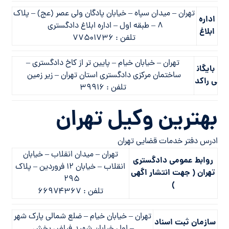
تهران – میدان سپاه – خیابان پادگان ولی عصر (عج) – پلاک
اداره
۸ – طبقه اول – اداره ابلاغ دادگستری
ابلاغ
تلفن : ۷۷۵۰۱۷۳۶
تهران – خيابان خيام – پايين تر از كاخ دادگستري –
بایگان
ساختمان مركزي دادگستري استان تهران – زير زمين
ی راکد
تلفن : ۳۹۹۱۶
بهترین وکیل تهران
ادرس دفتر خدمات قضایی تهران
تهران – میدان انقلاب – خیابان
روابط عمومی دادگستری
انقلاب – خیابان ۱۲ فروردین – پلاک
تهران ( جهت انتشار اگهی
۲۹۵
)
تلفن : ۶۶۹۷۴۳۶۷
تهران – خيابان خيام – ضلع شمالي پارك شهر
سازمان ثبت اسناد