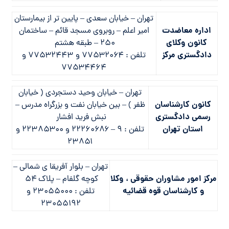
تهران – خيابان سعدي – پايين تر از بيمارستان
اداره معاضدت
امير اعلم – روبروي مسجد قائم – ساختمان
كانون وكلاي
۲۵۰ – طبقه هشتم
دادگستري مركز
تلفن : ۷۷۵۳۲۰۶۴ و ۷۷۵۳۲۴۴۳ و
۷۷۵۳۴۴۶۴
تهران – خيابان وحيد دستجردي ( خيابان
كانون كارشناسان
ظفر ) – بين خيابان نفت و بزرگراه مدرس –
رسمي دادگستری
نبش فريد افشار
استان تهران
تلفن : ۹ – ۲۲۲۶۰۶۸۶ و ۲۲۳۸۵۳۰۰ و
۲۳۸۵۱
تهران – بلوار آفريقا ي شمالي –
مركز امور مشاوران حقوقي ، وكلا
كوچه گلفام – پلاك ۵۴
و كارشناسان قوه قضائيه
تلفن : ۲۳۰۵۵۰۰۰ و
۲۳۰۵۵۱۹۲