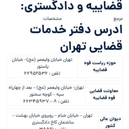
قضاییه و دادگستری:
مرجع مشخصات
ادرس دفتر خدمات
قضایی تهران
تهران خيابان وليعصر (عج)– خيابان
حوزه ریاست قوه
پاستور
قضاییه
تلفن :
۶۶۹۵۲۵۳۶
تهران- خيابان وليعصر (عج) – بعد از چهارراه
معاونت قضایی
سپه – كوچه سخنور
قوه قضاییه
تلفن :
۸ – ۶۶۳۴۵۹۳۷
تهران – خيابان خيام – روبروي خيابان بهشت –
دیوان عالی
ساختمان كاخ دادگستري
کشور