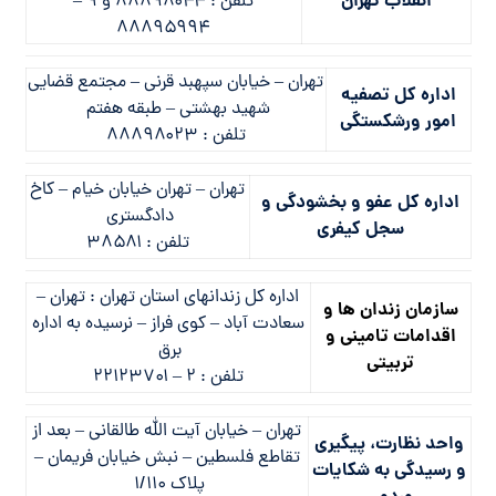
انقلاب تهران
تلفن : ۸۸۸۹۸۰۴۴ و ۹ –
۸۸۸۹۵۹۹۴
تهران – خيابان سپهبد قرني – مجتمع قضايي
اداره کل تصفیه
شهيد بهشتي – طبقه هفتم
امور ورشکستگی
تلفن : ۸۸۸۹۸۰۲۳
تهران – تهران خيابان خيام – كاخ
اداره کل عفو و بخشودگی و
دادگستري
سجل کیفری
تلفن : ۳۸۵۸۱
اداره كل زندانهاي استان تهران : تهران –
سازمان زندان ها و
سعادت آباد – كوي فراز – نرسيده به اداره
اقدامات تامینی و
برق
تربیتی
تلفن : ۲ – ۲۲۱۲۳۷۰۱
تهران – خيابان آيت الله طالقاني – بعد از
واحد نظارت، پیگیری
تقاطع فلسطين – نبش خيابان فريمان –
و رسیدگی به شکایات
پلاك ۱/۱۱۰