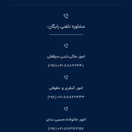
مشاوره تلفنی رایگان:
-----------------------
امور ملکی،ثبتی،سرقفلی
021-88866440 (98+)
امور کیفری و حقوقی
021-88866443 (98+)
امور خانواده،حسبی،سایر
021-88316357 (98+)