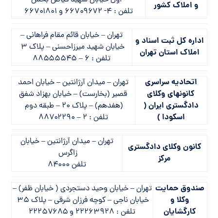
– اول خيابان شهيد فياض بخش
و املاک کشور
تلفن : ۴- ۶۶۷۰۹۶۷۲ و ۶۶۷۰۱۸۰۱
تهران – خيابان قائم مقام فراهاني –
اداره كل ثبت اسناد و
خيابان شهيد ميرزاحسني – پلاك ۳
املاك استان تهران
تلفن : ۶ – ۸۸۵۵۵۵۴۵
اتحاديه سراسري
تهران – ميدان آرژانتين – خيابان احمد
كانونهاي وكلاي
قصير (بخارست) – خيابان بهزاد شفق
دادگستري ايران (
(هفدهم) – پلاك ۲۰ – طبقه دوم
اسكودا )
تلفن : ۲ – ۸۸۷۰۲۲۹۰
تهران – ميدان آرژانتين – خيابان
كانون وكلاي دادگستري
زاگرس
مركز
تلفن ۸۴۰۰۰
صندوق حمايت
تهران – خيابان وحيد دستجردي ( خيابان ظفر) –
وكلا و
خيابان ناجي – كوچه فرزان شرقي – پلاك ۳۵
كارگشايان
تلفن : ۲۲۲۶۳۹۲۸ و ۲۲۲۵۷۶۸۵