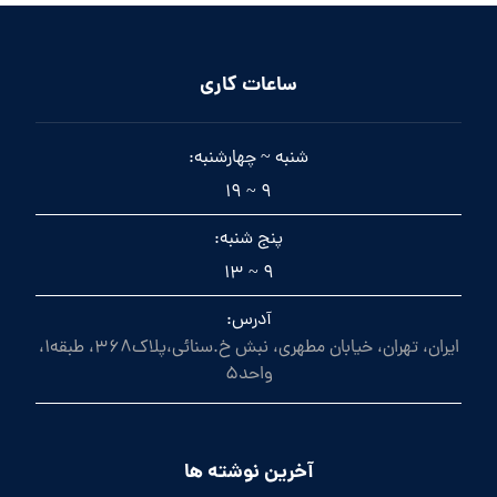
ساعات کاری
شنبه ~ چهارشنبه:
9 ~ 19
پنج شنبه:
9 ~ 13
آدرس:
ایران، تهران، خیابان مطهری، نبش خ.سنائی،پلاک368، طبقه1،
واحد5
آخرین نوشته ها