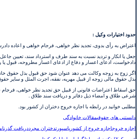
حدود اختیارات وکیل
:
اعتراض به رأی بدوی، تجدید نظر خواهی، فرجام خواهی و اعاده دا
جعل یا انکار و تردید نسبت به سند طرف و استرداد سند، تعیین جاعل، 
دادخواست، ادعای اعسار و دفاع از ادعای اعسار مطروحه، قبول یا ر
اگر زوج به زوجه وکالت می دهد عنوان شود حق قبول بذل حقوق خانو
بذل حقوق مالی زوجه از قبیل مهریه، نفقه، اجرت المثل و سایر حقو
حق اسقاط اعتراضات قانونی از قبیل حق تجدید نظر خواهی، فرجام خ
شرعی طلاق و امضاء ذیل دفاتر و دریافت سند طلاق .
مطلبی خوانید در رابطه با اجازه خروج دختران از کشور بود.
دانستنی های حقوقی
مقالات خانوادگی
اجازه خروج
اجازه خروج از کشور
پاسپورت
دختران مجرد
دریافت گذرنام