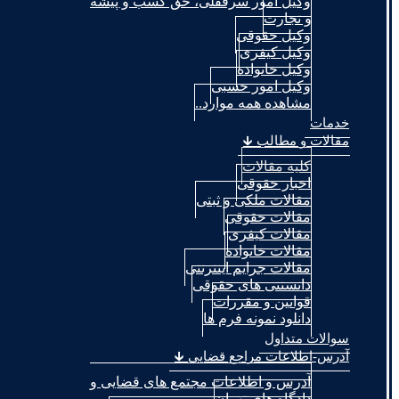
وکیل امور سرقفلی، حق کسب و پیشه
و تجارت
وکیل حقوقی
وکیل کیفری
وکیل خانواده
وکیل امور حسبی
مشاهده همه موارد..
خدمات
مقالات و مطالب 🡳
کلیه مقالات
اخبار حقوقی
مقالات ملکی و ثبتی
مقالات حقوقی
مقالات کیفری
مقالات خانواده
مقالات جرایم اینترنتی
دانستنی های حقوقی
قوانین و مقررات
دانلود نمونه فرم ها
سوالات متداول
آدرس-اطلاعات مراجع قضایی 🡳
آدرس و اطلاعات مجتمع های قضایی و
دادگاه های تهران