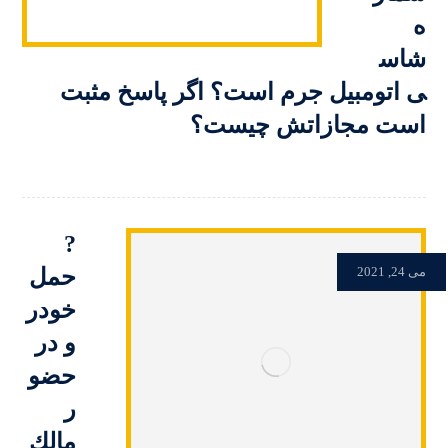
ه
شاس
ی اتومبیل جرم است؟ اگر پاسخ مثبت
است مجازاتش چیست؟
?
حمل
می 24, 2021
خودر
و در
حضو
ر
مالك