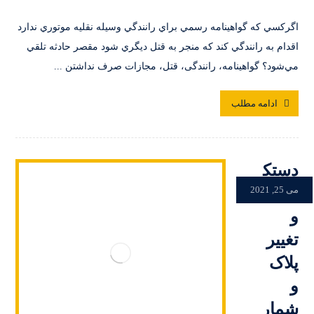
اگركسي كه گواهينامه رسمي براي رانندگي وسيله نقليه موتوري ندارد
اقدام به رانندگي كند كه منجر به قتل ديگري شود مقصر حادثه تلقي
مي‌شود؟ گواهینامه، رانندگی، قتل، مجازات صرف نداشتن ...
ادامه مطلب
دستک
اری
می 25, 2021
و
تغییر
پلاک
و
شمار