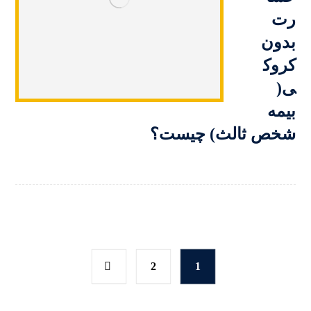
رت
بدون
کروک
ی(
بیمه
شخص ثالث) چیست؟
2
1