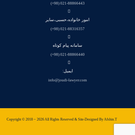
021-88866443 (98+)
امور خانواده،حسبی،سایر
021-88316357 (98+)
سامانه پیام کوتاه
021-88866440 (98+)
ایمیل:
info@joudi-lawyer.com
Copyright © 2018 ~ 2026 All Rights Reserved & Site-Designed By Afshin.T