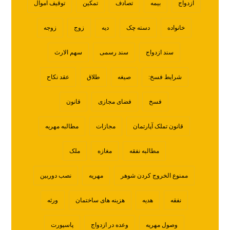
ازدواج
بیمه
تصادف
تمکین
توقیف اموال
خانواده
دسته چک
دیه
زوج
زوجه
سند ازدواج
سند رسمی
سهم الارث
شرایط فسخ:
صیغه
طلاق
عقد نکاح
فسخ
فضای مجازی
قانون
قانون تملک آپارتمان
مجازات
مطالبه مهریه
مطالبه نفقه
مغازه
ملک
ممنوع الخروج کردن شوهر
مهریه
نصب دوربین
نفقه
هدیه
هزینه های ساختمان
ورثه
وصول مهریه
وعده در ازدواج
پاسپورت