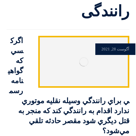
رانندگی
اگرك
سي
آگوست 28, 2021
كه
گواهي
نامه
رسم
ي براي رانندگي وسيله نقليه موتوري
ندارد اقدام به رانندگي كند كه منجر به
قتل ديگري شود مقصر حادثه تلقي
مي‌شود؟