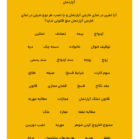
آپارتمان
آیا تغییر در نمای خارجی آپارتمان و یا نصب هر نوع شیئی در نمای
خارجی آپارتمان منع قانونی ندارد؟
ازدواج
بیمه
تصادف
تمکین
توقیف اموال
خانواده
دسته چک
دیه
زوج
زوجه
سند ازدواج
سند رسمی
سهم الارث
شرایط فسخ:
صیغه
طلاق
عقد نکاح
فسخ
فضای مجازی
قانون
قانون تملک آپارتمان
مجازات
مطالبه مهریه
مطالبه نفقه
مغازه
ملک
ممنوع الخروج کردن شوهر
مهریه
نصب دوربین
نفقه
هدیه
هزینه های ساختمان
ورثه