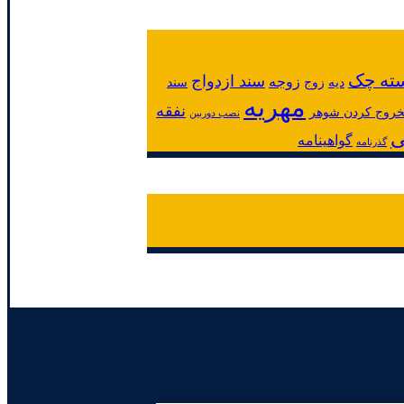
ته چک
سند ازدواج
زوجه
دیه
زوج
سند
مهریه
نفقه
لخروج کردن شوهر
نصب دوربین
ی
گواهینامه
گذرنامه