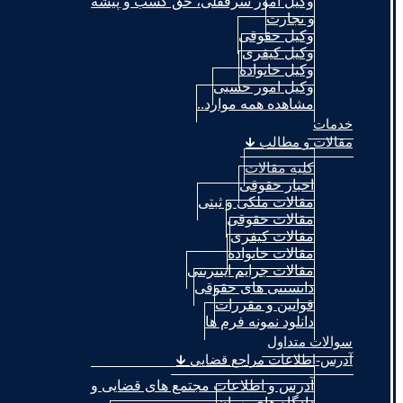
وکیل امور سرقفلی، حق کسب و پیشه
و تجارت
وکیل حقوقی
وکیل کیفری
وکیل خانواده
وکیل امور حسبی
مشاهده همه موارد..
خدمات
مقالات و مطالب 🡳
کلیه مقالات
اخبار حقوقی
مقالات ملکی و ثبتی
مقالات حقوقی
مقالات کیفری
مقالات خانواده
مقالات جرایم اینترنتی
دانستنی های حقوقی
قوانین و مقررات
دانلود نمونه فرم ها
سوالات متداول
آدرس-اطلاعات مراجع قضایی 🡳
آدرس و اطلاعات مجتمع های قضایی و
دادگاه های تهران