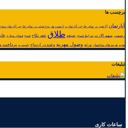
برچسب ها
آپارتمان
آیا تغییر در نمای خارجی آپارتمان و یا نصب هر نوع شیئی در نمای خارجی آپارتمان منع ق
طلاق
رسمی
سهم الارث
صیغه
عقد نکاح
قان
شرایط فسخ:
فسخ
فضای مجازی
وصول مهریه
پرداخت م
ورثه
وعده در ازدواج
هدیه
هزینه های ساختمان
پاسپورت
تبلیغات
ساعات کاری