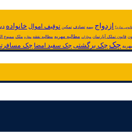
ازدواج
خانواده
توقیف اموال
دس
بیمه
تصادف
تمکین
انونی ندارد؟
مطالبه مهریه
ون
قانون تملک آپارتمان
مطالبه نفقه
ملک
ممنوع ا
مجازات
مغازه
چک
چک برگشتی
چک مسافرت
چک سفید امضا
هریه