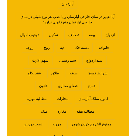
آپارتمان
آیا تغییر در نمای خارجی آپارتمان و یا نصب هر نوع شیئی در نمای
خارجی آپارتمان منع قانونی ندارد؟
ازدواج
بیمه
تصادف
تمکین
توقیف اموال
خانواده
دسته چک
دیه
زوج
زوجه
سند ازدواج
سند رسمی
سهم الارث
شرایط فسخ:
صیغه
طلاق
عقد نکاح
فسخ
فضای مجازی
قانون
قانون تملک آپارتمان
مجازات
مطالبه مهریه
مطالبه نفقه
مغازه
ملک
ممنوع الخروج کردن شوهر
مهریه
نصب دوربین