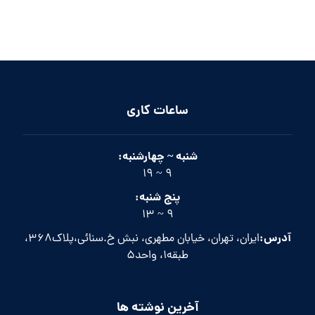
ساعات کاری
شنبه ~ چهارشنبه:
9 ~ 19
پنج شنبه:
9 ~ 13
آدرس:
ایران، تهران، خیابان مطهری، نبش خ.سنائی،پلاک368،
طبقه1، واحد5
آخرین نوشته ها