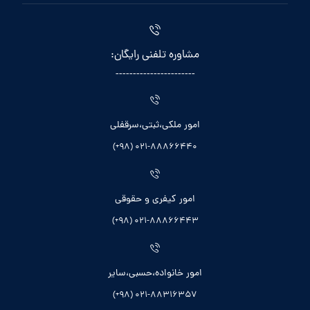
مشاوره تلفنی رایگان:
-----------------------
امور ملکی،ثبتی،سرقفلی
021-88866440 (98+)
امور کیفری و حقوقی
021-88866443 (98+)
امور خانواده،حسبی،سایر
021-88316357 (98+)