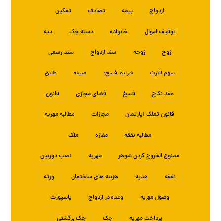
ازدواج
بیمه
تصادف
تمکین
توقیف اموال
خانواده
دسته چک
دیه
زوج
زوجه
سند ازدواج
سند رسمی
سهم الارث
شرایط فسخ:
صیغه
طلاق
عقد نکاح
فسخ
فضای مجازی
قانون
قانون تملک آپارتمان
مجازات
مطالبه مهریه
مطالبه نفقه
مغازه
ملک
ممنوع الخروج کردن شوهر
مهریه
نصب دوربین
نفقه
هدیه
هزینه های ساختمان
ورثه
وصول مهریه
وعده در ازدواج
پاسپورت
پرداخت مهریه
چک
چک برگشتی