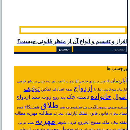
افراز و تقسیم و انواع آن از منظر قانونی چیست؟
جستجو
برای:
برچسب ها
آپارتمان
آیا تغییر در نمای خارجی آپارتمان و یا نصب هر نوع شیئی در نمای خارجی
ازدواج
توقیف
بیمه
تصادف
تمکین
آپارتمان منع قانونی ندارد؟
خانواده
اموال
دسته چک
سند ازدواج
زوجه
دیه
زوج
طلاق
سند رسمی
سهم الارث
صیغه
عقد نکاح
شرایط فسخ:
فسخ
مطالبه مهریه
قانون
قانون تملک آپارتمان
مطالبه
فضای مجازی
مجازات
مهریه
نفقه
ملک
ممنوع الخروج کردن شوهر
مغازه
نصب دوربین
نفقه
وصول مهریه
ورثه
وعده در ازدواج
هدیه
هزینه های ساختمان