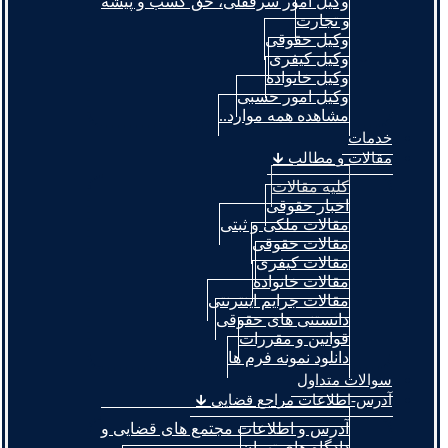
وکیل امور سرقفلی، حق کسب و پیشه
و تجارت
وکیل حقوقی
وکیل کیفری
وکیل خانواده
وکیل امور حسبی
مشاهده همه موارد..
خدمات
مقالات و مطالب 🡳
کلیه مقالات
اخبار حقوقی
مقالات ملکی و ثبتی
مقالات حقوقی
مقالات کیفری
مقالات خانواده
مقالات جرایم اینترنتی
دانستنی های حقوقی
قوانین و مقررات
دانلود نمونه فرم ها
سوالات متداول
آدرس-اطلاعات مراجع قضایی 🡳
آدرس و اطلاعات مجتمع های قضایی و
دادگاه های تهران