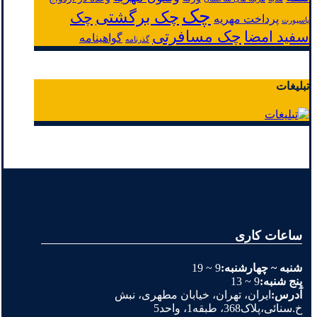
چک
چک برگشتی
چک
پرداخت مهریه
پاسپورت
چک مسافرتی
سفید امضا
گواهینامه
گذرنامه
تبلیغات
ساعات کاری
شنبه ~ چهارشنبه:
9 ~ 19
پنج شنبه:
9 ~ 13
آدرس:
ایران، تهران، خیابان مطهری، نبش
خ.سنائی،پلاک368، طبقه1، واحد5