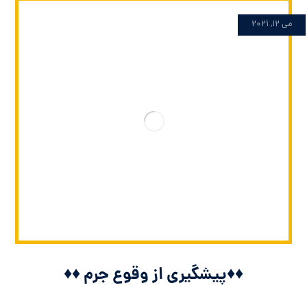
می 12, 2021
♦️♦️پیشگیری از وقوع جرم ♦️♦️