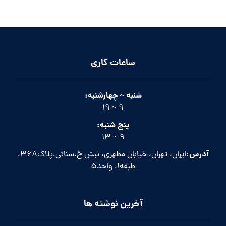
ساعات کاری
شنبه ~ چهارشنبه:
9 ~ 19
پنج شنبه:
9 ~ 13
آدرس:
ایران، تهران، خیابان مطهری، نبش خ.سنائی،پلاک368،
طبقه1، واحد5
آخرین نوشته ها