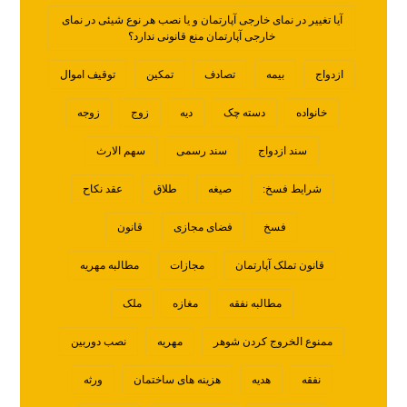
آیا تغییر در نمای خارجی آپارتمان و یا نصب هر نوع شیئی در نمای
خارجی آپارتمان منع قانونی ندارد؟
ازدواج
بیمه
تصادف
تمکین
توقیف اموال
خانواده
دسته چک
دیه
زوج
زوجه
سند ازدواج
سند رسمی
سهم الارث
شرایط فسخ:
صیغه
طلاق
عقد نکاح
فسخ
فضای مجازی
قانون
قانون تملک آپارتمان
مجازات
مطالبه مهریه
مطالبه نفقه
مغازه
ملک
ممنوع الخروج کردن شوهر
مهریه
نصب دوربین
نفقه
هدیه
هزینه های ساختمان
ورثه