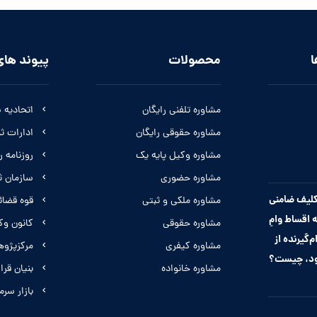
ا
محصولات
پیوند های
مشاوره تلفنی رایگان
اتحادیه 
مشاوره حقوقی رایگان
ادارات ث
مشاوره وکیل پایه یک
روزنامه 
مشاوره حضوری
سازمان ث
لیف ضامنی
مشاوره ملکی و ثبتی
قوه قضائ
 اقساط وامِ
مشاوره حقوقی
کانون وک
م‌گیرنده از
مشاوره کیفری
مرکزپژو
ود، چیست؟
مشاوره خانواده
بنیان قرار
بازار سرم