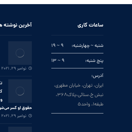
ساعات کاری
آخرین نوشته ه
شنبه ~ چهارشنبه:
9 ~ 19
پنج شنبه:
9 ~ 13
نوامبر 29, 2021
آدرس:
تک
ایران، تهران، خیابان مطهری،
که
نبش خ.سنائی،پلاک368،
وا
طبقه1، واحد5
حقوق او کسر می‌ش
نوامبر 29, 2021