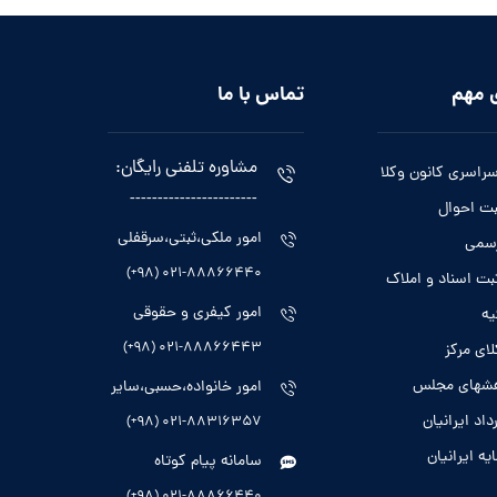
 مهم
تماس با ما
مشاوره تلفنی رایگان:
سراسری کانون وکلا
-----------------------
بت احوال
امور ملکی،ثبتی،سرقفلی
رسمی
021-88866440 (98+)
بت اسناد و املاک
امور کیفری و حقوقی
یه
021-88866443 (98+)
لای مرکز
هشهای مجلس
امور خانواده،حسبی،سایر
داد ایرانیان
021-88316357 (98+)
ایه ایرانیان
سامانه پیام کوتاه
021-88866440 (98+)