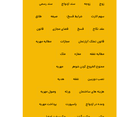
زوج
زوجه
سند ازدواج
سند رسمی
سهم الارث
شرایط فسخ:
صیغه
طلاق
عقد نکاح
فسخ
فضای مجازی
قانون
قانون تملک آپارتمان
مجازات
مطالبه مهریه
مطالبه نفقه
مغازه
ملک
ممنوع الخروج کردن شوهر
مهریه
نصب دوربین
نفقه
هدیه
هزینه های ساختمان
ورثه
وصول مهریه
وعده در ازدواج
پاسپورت
پرداخت مهریه