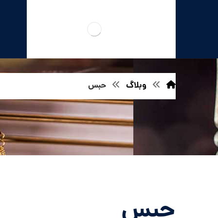
وبلاگ
حبس
حبس