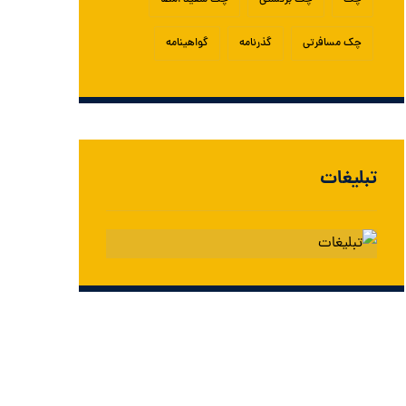
چک
چک برگشتی
چک سفید امضا
چک مسافرتی
گذرنامه
گواهینامه
تبلیغات