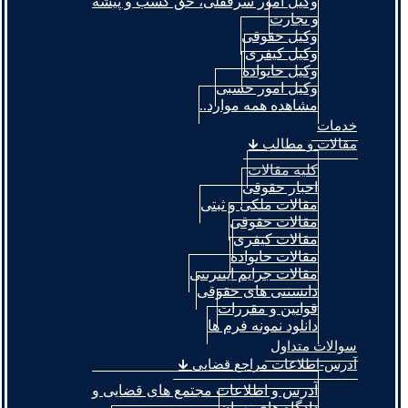
وکیل امور سرقفلی، حق کسب و پیشه
و تجارت
وکیل حقوقی
وکیل کیفری
وکیل خانواده
وکیل امور حسبی
مشاهده همه موارد..
خدمات
مقالات و مطالب 🡳
کلیه مقالات
اخبار حقوقی
مقالات ملکی و ثبتی
مقالات حقوقی
مقالات کیفری
مقالات خانواده
مقالات جرایم اینترنتی
دانستنی های حقوقی
قوانین و مقررات
دانلود نمونه فرم ها
سوالات متداول
آدرس-اطلاعات مراجع قضایی 🡳
آدرس و اطلاعات مجتمع های قضایی و
دادگاه های تهران