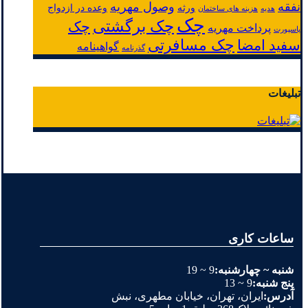
نفقه
وصول مهریه
ورثه
وعده در ازدواج
هدیه
هزینه های ساختمان
چک
چک برگشتی
چک
پرداخت مهریه
پاسپورت
چک مسافرتی
سفید امضا
گواهینامه
گذرنامه
تبلیغات
ساعات کاری
شنبه ~ چهارشنبه:
9 ~ 19
پنج شنبه:
9 ~ 13
آدرس:
ایران، تهران، خیابان مطهری، نبش