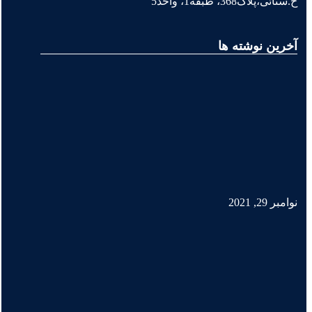
خ.سنائی،پلاک368، طبقه1، واحد5
آخرین نوشته ها
نوامبر 29, 2021