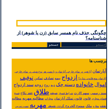
چگونگی حذف نام همسر سابق (زن یا شوهر) از
شناسنامه؟
جستجو
برای:
برچسب ها
آپارتمان
آیا تغییر در نمای خارجی آپارتمان و یا نصب هر نوع شیئی در نمای خارجی
ازدواج
توقیف
بیمه
تصادف
تمکین
آپارتمان منع قانونی ندارد؟
خانواده
اموال
دسته چک
سند ازدواج
زوجه
دیه
زوج
طلاق
سند رسمی
سهم الارث
صیغه
عقد نکاح
شرایط فسخ:
فسخ
مطالبه مهریه
قانون
قانون تملک آپارتمان
مطالبه
فضای مجازی
مجازات
مهریه
نفقه
ملک
ممنوع الخروج کردن شوهر
مغازه
نصب دوربین