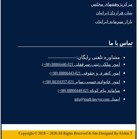
مرکزپژوهشهای مجلس
بنیان قرارداد ایرانیان
بازار سرمایه ایرانیان
تماس با ما
مشاوره تلفنی رایگان:
-----------------------
امور ملکی،ثبتی،سرقفلی
021-88866440 (98+)
امور کیفری و حقوقی
021-88866443 (98+)
امور خانواده،حسبی،سایر
021-88316357 (98+)
سامانه پیام کوتاه
021-88866440 (98+)
ایمیل:
info@joudi-lawyer.com
Copyright © 2018 ~ 2026 All Rights Reserved & Site-Designed By Afshin.T