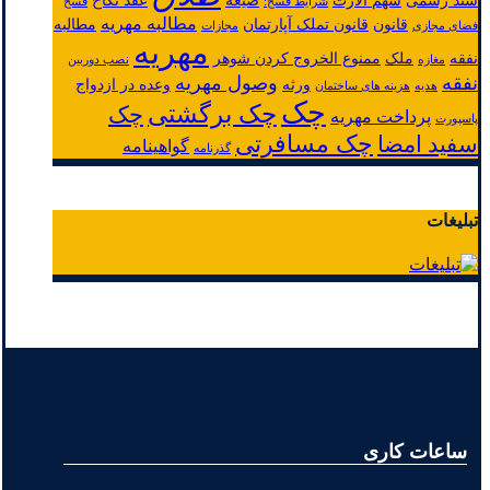
سند رسمی
سهم الارث
صیغه
عقد نکاح
شرایط فسخ:
فسخ
مطالبه مهریه
قانون
قانون تملک آپارتمان
مطالبه
فضای مجازی
مجازات
مهریه
نفقه
ملک
ممنوع الخروج کردن شوهر
مغازه
نصب دوربین
نفقه
وصول مهریه
ورثه
وعده در ازدواج
هدیه
هزینه های ساختمان
چک
چک برگشتی
چک
پرداخت مهریه
پاسپورت
چک مسافرتی
سفید امضا
گواهینامه
گذرنامه
تبلیغات
ساعات کاری