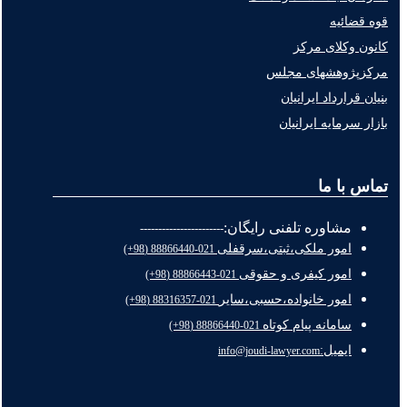
قوه قضائیه
کانون وکلای مرکز
مرکزپژوهشهای مجلس
بنیان قرارداد ایرانیان
بازار سرمایه ایرانیان
تماس با ما
مشاوره تلفنی رایگان:
-----------------------
امور ملکی،ثبتی،سرقفلی
021-88866440 (98+)
امور کیفری و حقوقی
021-88866443 (98+)
امور خانواده،حسبی،سایر
021-88316357 (98+)
سامانه پیام کوتاه
021-88866440 (98+)
ایمیل:
info@joudi-lawyer.com