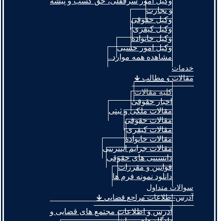
وکیل امور سرقفلی، حق کسب و پیشه
و تجارت
وکیل حقوقی
وکیل کیفری
وکیل خانواده
وکیل امور حسبی
مشاهده همه موارد..
خدمات
مقالات و مطالب 🡳
کلیه مقالات
اخبار حقوقی
مقالات ملکی و ثبتی
مقالات حقوقی
مقالات کیفری
مقالات خانواده
مقالات جرایم اینترنتی
دانستنی های حقوقی
قوانین و مقررات
دانلود نمونه فرم ها
سوالات متداول
آدرس-اطلاعات مراجع قضایی 🡳
آدرس و اطلاعات مجتمع های قضایی و
دادگاه های تهران