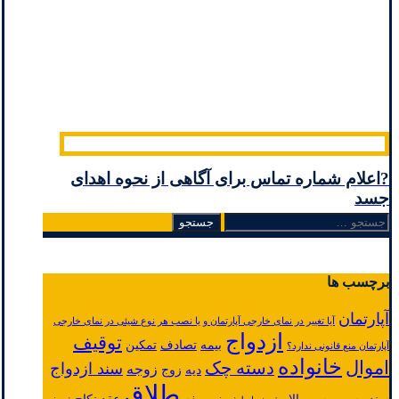
?اعلام شماره تماس برای آگاهی از نحوه اهدای
جسد
جستجو
برای:
برچسب ها
آپارتمان
آیا تغییر در نمای خارجی آپارتمان و یا نصب هر نوع شیئی در نمای خارجی
ازدواج
توقیف
بیمه
تصادف
تمکین
آپارتمان منع قانونی ندارد؟
خانواده
اموال
دسته چک
سند ازدواج
زوجه
دیه
زوج
طلاق