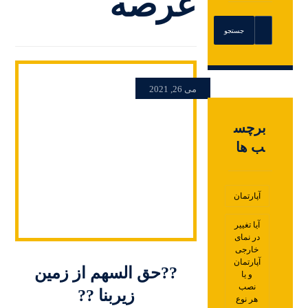
عرصه
می 26, 2021
برچس
ب ها
آپارتمان
آیا تغییر
در نمای
خارجی
آپارتمان
??حق السهم از زمین
و یا
نصب
زیربنا ??
هر نوع