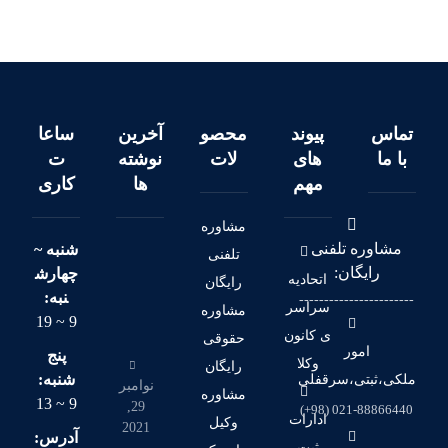
تماس
پیوند
محصو
آخرین
ساعا
با ما
های
لات
نوشته
ت
مهم
ها
کاری
مشاوره
مشاوره تلفنی
شنبه ~
تلفنی
رایگان:
چهارش
اتحادیه
رایگان
نبه:
-----------------------
سراسر
مشاوره
9 ~ 19
ی کانون
حقوقی
امور
پنج
وکلا
رایگان
شنبه:
ملکی،ثبتی،سرقفلی
نوامبر
مشاوره
9 ~ 13
29,
021-88866440 (98+)
ادارات
وکیل
2021
آدرس:
ثبت