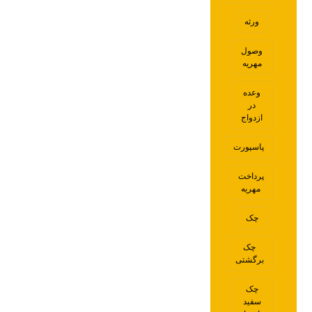
ورثه
وصول
مهریه
وعده
در
ازدواج
پاسپورت
پرداخت
مهریه
چک
چک
برگشتی
چک
سفید