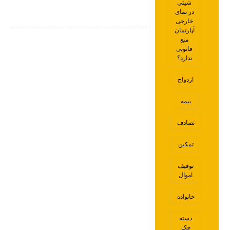
شیئی
در نمای
خارجی
آپارتمان
منع
قانونی
ندارد؟
ازدواج
بیمه
تصادف
تمکین
توقیف
اموال
خانواده
دسته
چک