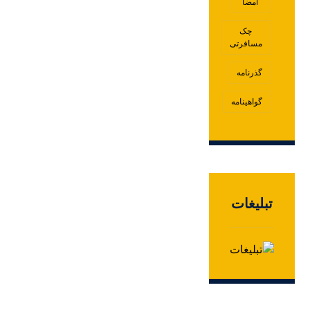
امضا
چک
مسافرتی
گذرنامه
گواهینامه
تبلیغات