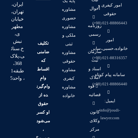
پایه یک
ایران،
امور کیفری و
احوال
مشاوره
تهران،
حقوقی
حضوری
خیابان
021-88866443 (98+)
روزنامه
مطهر
مشاوره
ی،
رسمی
ملکی و
امور
نبش
تکلیف
ثبتی
خ.سنائ
خانواده،حسبی،سایر
سازمان
ضامنی
مشاوره
ی،پلاک
021-88316357 (98+)
ثبت
که
حقوقی
368،
اسناد و
اقساط
مشاوره
طبقه1
سامانه پیام کوتاه
املاک
وامِ
، واحد5
کیفری
021-88866440 (98+)
قوه
وام‌گیرن
مشاوره
قضائیه
ده از
خانواده
ایمیل:
حقوق
info@joudi-
کانون
او کسر
lawyer.com
وکلای
می‌شود
مرکز
،