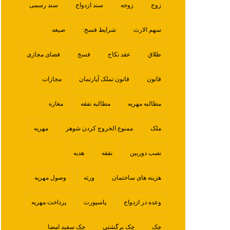
زوج
زوجه
سند ازدواج
سند رسمی
سهم الارث
شرایط فسخ:
صیغه
طلاق
عقد نکاح
فسخ
فضای مجازی
قانون
قانون تملک آپارتمان
مجازات
مطالبه مهریه
مطالبه نفقه
مغازه
ملک
ممنوع الخروج کردن شوهر
مهریه
نصب دوربین
نفقه
هدیه
هزینه های ساختمان
ورثه
وصول مهریه
وعده در ازدواج
پاسپورت
پرداخت مهریه
چک
چک برگشتی
چک سفید امضا