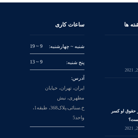
ته ها
ساعات کاری
9 ~ 19
شنبه ~ چهارشنبه:
9 ~ 13
پنج شنبه:
آدرس:
ایران، تهران، خیابان
مطهری، نبش
خ.سنائی،پلاک368، طبقه1،
ز حقوق او کسر
واحد5
یست؟