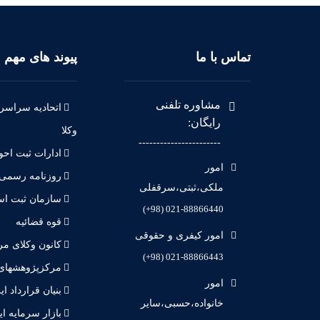
تماس با ما
پیوند های مهم
مشاوره تلفنی
اتحادیه سراسر
رایگان:
وکلا
-----------------------
ادارات ثبت احو
امور
روزنامه رسمی
ملکی،ثبتی،سرقفلی
سازمان ثبت اسن
021-88866440 (98+)
قوه قضائیه
امور کیفری و حقوقی
کانون وکلای مر
021-88866443 (98+)
مرکزپژوهشها
امور
بنیان قرارداد ای
خانواده،حسبی،سایر
بازار سرمایه ای