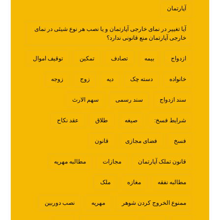
آپارتمان
آیا تغییر در نمای خارجی آپارتمان و یا نصب هر نوع شیئی در نمای
خارجی آپارتمان منع قانونی ندارد؟
ازدواج
بیمه
تصادف
تمکین
توقیف اموال
خانواده
دسته چک
دیه
زوج
زوجه
سند ازدواج
سند رسمی
سهم الارث
شرایط فسخ:
صیغه
طلاق
عقد نکاح
فسخ
فضای مجازی
قانون
قانون تملک آپارتمان
مجازات
مطالبه مهریه
مطالبه نفقه
مغازه
ملک
ممنوع الخروج کردن شوهر
مهریه
نصب دوربین