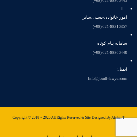
021-88866443 (98+)
امور خانواده،حسبی،سایر
021-88316357 (98+)
سامانه پیام کوتاه
021-88866440 (98+)
ایمیل:
info@joudi-lawyer.com
Copyright © 2018 ~ 2026 All Rights Reserved & Site-Designed By Afshin.T