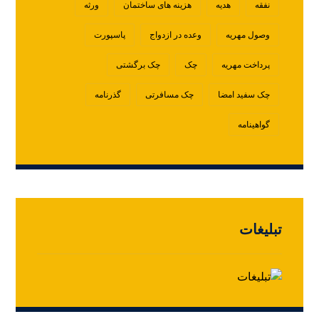
نفقه
هدیه
هزینه های ساختمان
ورثه
وصول مهریه
وعده در ازدواج
پاسپورت
پرداخت مهریه
چک
چک برگشتی
چک سفید امضا
چک مسافرتی
گذرنامه
گواهینامه
تبلیغات