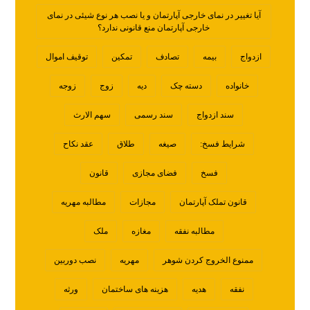
آیا تغییر در نمای خارجی آپارتمان و یا نصب هر نوع شیئی در نمای
خارجی آپارتمان منع قانونی ندارد؟
ازدواج
بیمه
تصادف
تمکین
توقیف اموال
خانواده
دسته چک
دیه
زوج
زوجه
سند ازدواج
سند رسمی
سهم الارث
شرایط فسخ:
صیغه
طلاق
عقد نکاح
فسخ
فضای مجازی
قانون
قانون تملک آپارتمان
مجازات
مطالبه مهریه
مطالبه نفقه
مغازه
ملک
ممنوع الخروج کردن شوهر
مهریه
نصب دوربین
نفقه
هدیه
هزینه های ساختمان
ورثه