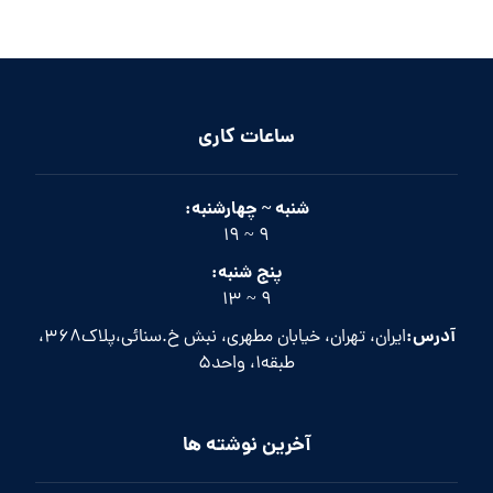
ساعات کاری
شنبه ~ چهارشنبه:
9 ~ 19
پنج شنبه:
9 ~ 13
آدرس:
ایران، تهران، خیابان مطهری، نبش خ.سنائی،پلاک368،
طبقه1، واحد5
آخرین نوشته ها