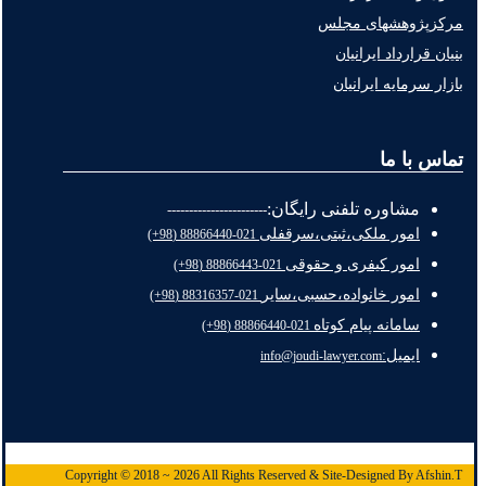
مرکزپژوهشهای مجلس
بنیان قرارداد ایرانیان
بازار سرمایه ایرانیان
تماس با ما
مشاوره تلفنی رایگان:
-----------------------
امور ملکی،ثبتی،سرقفلی
021-88866440 (98+)
امور کیفری و حقوقی
021-88866443 (98+)
امور خانواده،حسبی،سایر
021-88316357 (98+)
سامانه پیام کوتاه
021-88866440 (98+)
ایمیل:
info@joudi-lawyer.com
Copyright © 2018 ~ 2026 All Rights Reserved & Site-Designed By Afshin.T