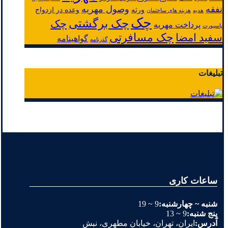
نفقه
وصول مهریه
ورثه
وعده در ازدواج
هدیه
هزینه های ساختمان
چک
چک برگشتی
چک
پرداخت مهریه
پاسپورت
چک مسافرتی
سفید امضا
گواهینامه
گذرنامه
تبلیغات
ساعات کاری
شنبه ~ چهارشنبه:
9 ~ 19
پنج شنبه:
9 ~ 13
آدرس:
ایران، تهران، خیابان مطهری، نبش