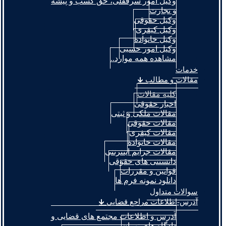
وکیل امور سرقفلی، حق کسب و پیشه
و تجارت
وکیل حقوقی
وکیل کیفری
وکیل خانواده
وکیل امور حسبی
مشاهده همه موارد..
خدمات
مقالات و مطالب 🡳
کلیه مقالات
اخبار حقوقی
مقالات ملکی و ثبتی
مقالات حقوقی
مقالات کیفری
مقالات خانواده
مقالات جرایم اینترنتی
دانستنی های حقوقی
قوانین و مقررات
دانلود نمونه فرم ها
سوالات متداول
آدرس-اطلاعات مراجع قضایی 🡳
آدرس و اطلاعات مجتمع های قضایی و
دادگاه های تهران