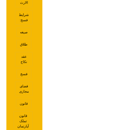
الارث
شرایط
فسخ:
صیغه
طلاق
عقد
نکاح
فسخ
فضای
مجازی
قانون
قانون
تملک
آپارتمان