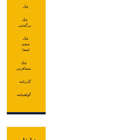
چک
چک
برگشتی
چک
سفید
امضا
چک
مسافرتی
گذرنامه
گواهینامه