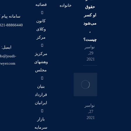
قضائیه
خانواده
حقوق
او کسر
سامانه پیام ک
کانون
می‌شود
021-88866440 (98+)
وکلای
،
مرکز
چیست؟
نوامبر
ایمیل:
29,
مرکزپژ
fo@joudi-
2021
وهشهای
awyer.com
مجلس
بنیان
قرارداد
ایرانیان
نوامبر
27,
2021
بازار
سرمایه