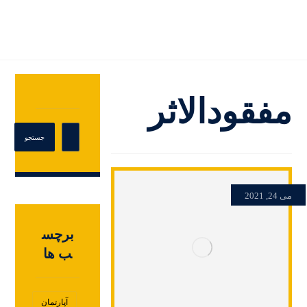
مفقودالاثر
می 24, 2021
برچس
ب ها
آپارتمان