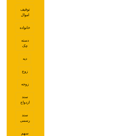
توقیف
اموال
خانواده
دسته
چک
دیه
زوج
زوجه
سند
ازدواج
سند
رسمی
سهم