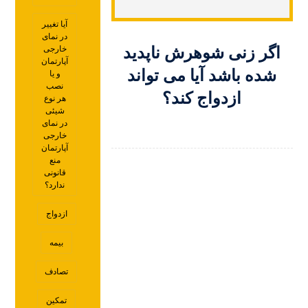
آیا تغییر
در نمای
خارجی
اگر زنی شوهرش ناپدید
آپارتمان
شده باشد آیا می تواند
و یا
نصب
ازدواج کند؟
هر نوع
شیئی
در نمای
خارجی
آپارتمان
منع
قانونی
ندارد؟
ازدواج
بیمه
تصادف
تمکین