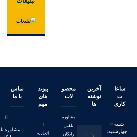
تبلیغات
ساعا
آخرین
محصو
پیوند
تماس
ت
نوشته
لات
های
با ما
کاری
ها
مهم
مشاوره
شنبه ~
تلفنی
مشاوره تل
چهارشنبه:
اتحادیه
رایگان