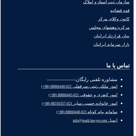
سازمان ثبت اسناد و املاک
قوه قضائیه
کانون وکلای مرکز
مرکزپژوهشهای مجلس
بنیان قرارداد ایرانیان
بازار سرمایه ایرانیان
تماس با ما
مشاوره تلفنی رایگان:
-----------------------
امور ملکی،ثبتی،سرقفلی
021-88866440 (98+)
امور کیفری و حقوقی
021-88866443 (98+)
امور خانواده،حسبی،سایر
021-88316357 (98+)
سامانه پیام کوتاه
021-88866440 (98+)
ایمیل:
info@joudi-lawyer.com