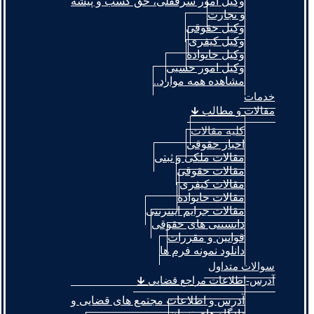
وکیل امور سرقفلی، حق کسب و پیشه
و تجارت
وکیل حقوقی
وکیل کیفری
وکیل خانواده
وکیل امور حسبی
مشاهده همه موارد..
خدمات
مقالات و مطالب 🡳
کلیه مقالات
اخبار حقوقی
مقالات ملکی و ثبتی
مقالات حقوقی
مقالات کیفری
مقالات خانواده
مقالات جرایم اینترنتی
دانستنی های حقوقی
قوانین و مقررات
دانلود نمونه فرم ها
سوالات متداول
آدرس-اطلاعات مراجع قضایی 🡳
آدرس و اطلاعات مجتمع های قضایی و
دادگاه های تهران