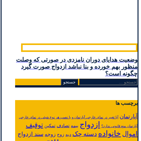
وضعیت هدایای دوران نامزدی در صورتی که وصلت
منظور بهم خورده و بنا نباشد ازدواج صورت گیرد
چگونه است؟
جستجو
برای:
برچسب ها
آپارتمان
آیا تغییر در نمای خارجی آپارتمان و یا نصب هر نوع شیئی در نمای خارجی
ازدواج
توقیف
بیمه
تصادف
تمکین
آپارتمان منع قانونی ندارد؟
خانواده
اموال
دسته چک
سند ازدواج
زوجه
دیه
زوج