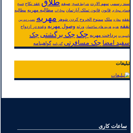
طلاق
سند رسمی
سهم الارث
صیغه
عقد نکاح
شرایط فسخ:
فسخ
مطالبه مهریه
قانون
قانون تملک آپارتمان
مطالبه
فضای مجازی
مجازات
مهریه
نفقه
ملک
ممنوع الخروج کردن شوهر
مغازه
نصب دوربین
نفقه
وصول مهریه
ورثه
وعده در ازدواج
هدیه
هزینه های ساختمان
چک
چک برگشتی
چک
پرداخت مهریه
پاسپورت
چک مسافرتی
سفید امضا
گواهینامه
گذرنامه
تبلیغات
ساعات کاری