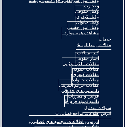
وکیل امور سرقفلی، حق کسب و پیشه
و تجارت
وکیل حقوقی
وکیل کیفری
وکیل خانواده
وکیل امور حسبی
مشاهده همه موارد..
خدمات
مقالات و مطالب 🡳
کلیه مقالات
اخبار حقوقی
مقالات ملکی و ثبتی
مقالات حقوقی
مقالات کیفری
مقالات خانواده
مقالات جرایم اینترنتی
دانستنی های حقوقی
قوانین و مقررات
دانلود نمونه فرم ها
سوالات متداول
آدرس-اطلاعات مراجع قضایی 🡳
آدرس و اطلاعات مجتمع های قضایی و
دادگاه های تهران