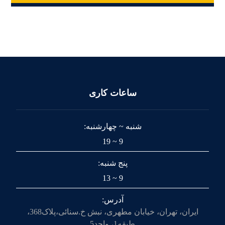
ساعات کاری
شنبه ~ چهارشنبه:
9 ~ 19
پنج شنبه:
9 ~ 13
آدرس:
ایران، تهران، خیابان مطهری، نبش خ.سنائی،پلاک368،
طبقه1، واحد5