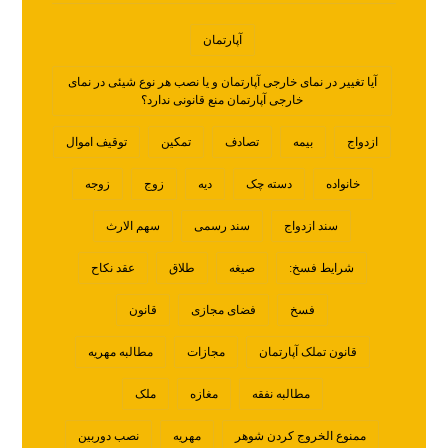
آپارتمان
آیا تغییر در نمای خارجی آپارتمان و یا نصب هر نوع شیئی در نمای
خارجی آپارتمان منع قانونی ندارد؟
ازدواج
بیمه
تصادف
تمکین
توقیف اموال
خانواده
دسته چک
دیه
زوج
زوجه
سند ازدواج
سند رسمی
سهم الارث
شرایط فسخ:
صیغه
طلاق
عقد نکاح
فسخ
فضای مجازی
قانون
قانون تملک آپارتمان
مجازات
مطالبه مهریه
مطالبه نفقه
مغازه
ملک
ممنوع الخروج کردن شوهر
مهریه
نصب دوربین