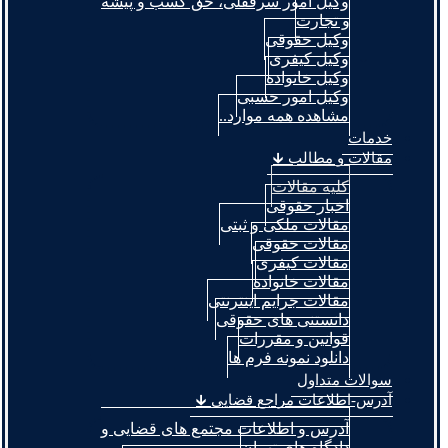
وکیل امور سرقفلی، حق کسب و پیشه
و تجارت
وکیل حقوقی
وکیل کیفری
وکیل خانواده
وکیل امور حسبی
مشاهده همه موارد..
خدمات
مقالات و مطالب 🡳
کلیه مقالات
اخبار حقوقی
مقالات ملکی و ثبتی
مقالات حقوقی
مقالات کیفری
مقالات خانواده
مقالات جرایم اینترنتی
دانستنی های حقوقی
قوانین و مقررات
دانلود نمونه فرم ها
سوالات متداول
آدرس-اطلاعات مراجع قضایی 🡳
آدرس و اطلاعات مجتمع های قضایی و
دادگاه های تهران