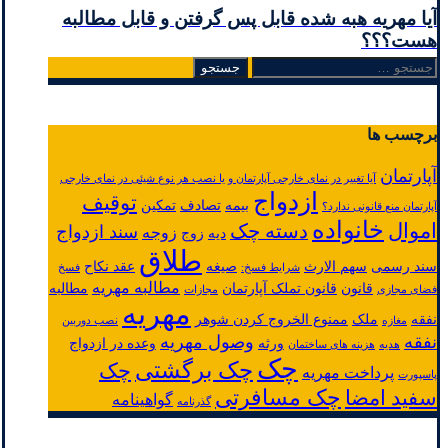
آیا مهریه هبه شده قابل پس گرفتن و قابل مطالبه
هست؟؟؟
جستجو
برای:
برچسب ها
آپارتمان
آیا تغییر در نمای خارجی آپارتمان و یا نصب هر نوع شیئی در نمای خارجی
ازدواج
توقیف
بیمه
تصادف
تمکین
آپارتمان منع قانونی ندارد؟
خانواده
اموال
دسته چک
سند ازدواج
زوجه
دیه
زوج
طلاق
سند رسمی
سهم الارث
صیغه
عقد نکاح
شرایط فسخ:
فسخ
مطالبه مهریه
قانون
قانون تملک آپارتمان
مطالبه
فضای مجازی
مجازات
مهریه
نفقه
ملک
ممنوع الخروج کردن شوهر
مغازه
نصب دوربین
نفقه
وصول مهریه
ورثه
وعده در ازدواج
هدیه
هزینه های ساختمان
چک
چک برگشتی
چک
پرداخت مهریه
پاسپورت
چک مسافرتی
سفید امضا
گواهینامه
گذرنامه