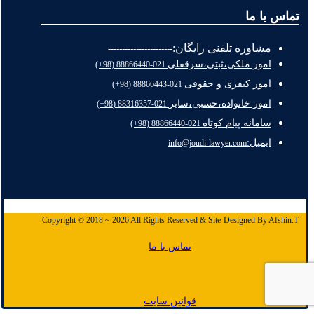
تماس با ما
مشاوره تلفنی رایگان:
-----------------------
امور ملکی،ثبتی،سرقفلی
021-88866440 (98+)
امور کیفری و حقوقی
021-88866443 (98+)
امور خانواده،حسبی،سایر
021-88316357 (98+)
سامانه پیام کوتاه
021-88866440 (98+)
ایمیل:
info@joudi-lawyer.com
Copyright © 2018 ~ 2026 All Rights Reserved & Site-Designed By Afshin.T
تماس با ما
قوانین سایت