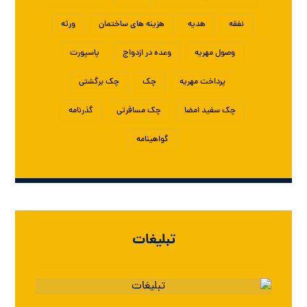
نفقه
هدیه
هزینه های ساختمان
ورثه
وصول مهریه
وعده در ازدواج
پاسپورت
پرداخت مهریه
چک
چک برگشتی
چک سفید امضا
چک مسافرتی
گذرنامه
گواهینامه
تبلیغات