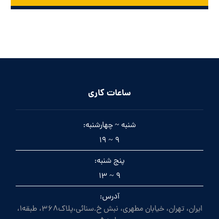
ساعات کاری
شنبه ~ چهارشنبه:
9 ~ 19
پنج شنبه:
9 ~ 13
آدرس:
ایران، تهران، خیابان مطهری، نبش خ.سنائی،پلاک368، طبقه1،