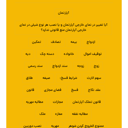
آپارتمان
آیا تغییر در نمای خارجی آپارتمان و یا نصب هر نوع شیئی در نمای
خارجی آپارتمان منع قانونی ندارد؟
ازدواج
بیمه
تصادف
تمکین
توقیف اموال
خانواده
دسته چک
دیه
زوج
زوجه
سند ازدواج
سند رسمی
سهم الارث
شرایط فسخ:
صیغه
طلاق
عقد نکاح
فسخ
فضای مجازی
قانون
قانون تملک آپارتمان
مجازات
مطالبه مهریه
مطالبه نفقه
مغازه
ملک
ممنوع الخروج کردن شوهر
مهریه
نصب دوربین