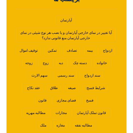
آپارتمان
آیا تغییر در نمای خارجی آپارتمان و یا نصب هر نوع شیئی در نمای
خارجی آپارتمان منع قانونی ندارد؟
ازدواج
بیمه
تصادف
تمکین
توقیف اموال
خانواده
دسته چک
دیه
زوج
زوجه
سند ازدواج
سند رسمی
سهم الارث
شرایط فسخ:
صیغه
طلاق
عقد نکاح
فسخ
فضای مجازی
قانون
قانون تملک آپارتمان
مجازات
مطالبه مهریه
مطالبه نفقه
مغازه
ملک