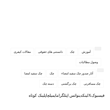
آموزش
چک
دانستنی های حقوقی
مقالات کیفری
وصول مطالبات
آثار صدور چک سفيد امضاء
چک
چک سفید امضا
چک مسافرتی
چک یرگشتی
دسته چک
فیسبوک
X
لینکدین
واتس اپ
تلگرام
ایمیل
چاپ
لینک کوتاه