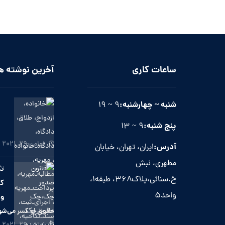
ساعات کاری
آخرین نوشته ه
شنبه ~ چهارشنبه:
۹ ~ ۱۹
پنج شنبه:
۹ ~ ۱۳
نوامبر ۲۹, ۲۰۲۱
آدرس:
ایران، تهران، خیابان
مطهری، نبش
تک
خ.سنائی،پلاک۳۶۸، طبقه۱،
که
واحد۵
وا
حقوق او کسر می‌ش