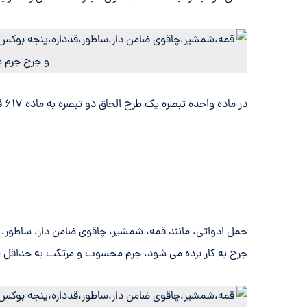
در ماده واحده تبصره یک طرح الحاق دو تبصره به ماده ۶۱۷ قانون مجازات اسلامی آمده است:
حمل ادواتی، مانند قمه، شمشیر، چاقوی ضامن دار، ساطور، ق
جرح به کار برده می شود، جرم محسوب و مرتکب به حداقل مج