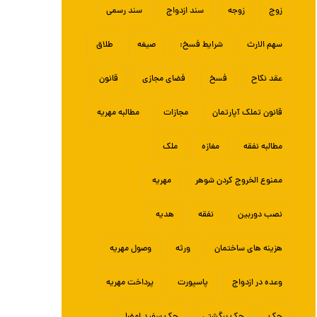
زوج
زوجه
سند ازدواج
سند رسمی
سهم الارث
شرایط فسخ:
صیغه
طلاق
عقد نکاح
فسخ
فضای مجازی
قانون
قانون تملک آپارتمان
مجازات
مطالبه مهریه
مطالبه نفقه
مغازه
ملک
ممنوع الخروج کردن شوهر
مهریه
نصب دوربین
نفقه
هدیه
هزینه های ساختمان
ورثه
وصول مهریه
وعده در ازدواج
پاسپورت
پرداخت مهریه