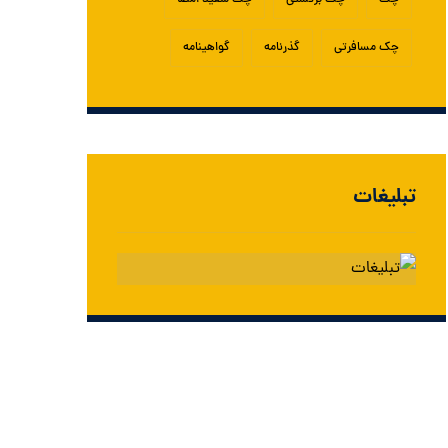
چک
چک برگشتی
چک سفید امضا
چک مسافرتی
گذرنامه
گواهینامه
تبلیغات