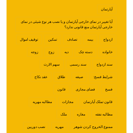
آپارتمان
آیا تغییر در نمای خارجی آپارتمان و یا نصب هر نوع شیئی در نمای
خارجی آپارتمان منع قانونی ندارد؟
ازدواج
بیمه
تصادف
تمکین
توقیف اموال
خانواده
دسته چک
دیه
زوج
زوجه
سند ازدواج
سند رسمی
سهم الارث
شرایط فسخ:
صیغه
طلاق
عقد نکاح
فسخ
فضای مجازی
قانون
قانون تملک آپارتمان
مجازات
مطالبه مهریه
مطالبه نفقه
مغازه
ملک
ممنوع الخروج کردن شوهر
مهریه
نصب دوربین