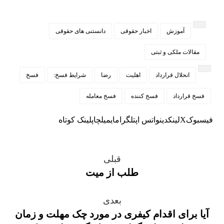
آموزش
اخبار حقوقی
دانستنی های حقوقی
مقالات ملکی و ثبتی
انحلال قرارداد
اهلیت
رضا
شرایط فسخ:
فسخ
فسخ قرارداد
فسخ کننده
فسخ معامله
فیسبوک
X
لینکدین
واتس اپ
تلگرام
ایمیل
چاپ
لینک کوتاه
قبلی
طلب از میت
بعدی
آیا برای اقدام کیفری در مورد چک مهلت و زمان