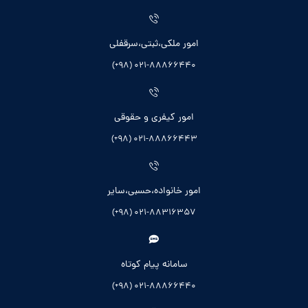
امور ملکی،ثبتی،سرقفلی
021-88866440 (98+)
امور کیفری و حقوقی
021-88866443 (98+)
امور خانواده،حسبی،سایر
021-88316357 (98+)
سامانه پیام کوتاه
021-88866440 (98+)