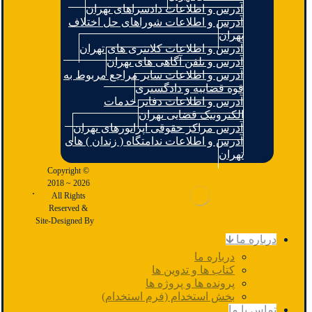
آدرس و اطلاعات دادسراهای تهران
آدرس و اطلاعات شوراهای حل اختلاف
تهران
آدرس و اطلاعات کلانتری های تهران
آدرس و تلفن آگاهی های تهران
آدرس و اطلاعات سایر مراجع مربوط به
قوه قضاییه و دادگستری
آدرس و اطلاعات دفاتر خدمات
الکترونیک قضایی تهران
آدرس مراکز حقوقی اپراتورهای تهران
آدرس و اطلاعات ندامتگاه ( زندان ) های
تهران
Copyright ©
2018 ~ 2026
.
All Rights
Reserved &
Site-Designed By
درباره ما 🡳
درباره ما
کتاب ها و تدوین ها
پرونده ها و پروژه ها
بخش استخدام (فرم استخدام)
تماس با ما