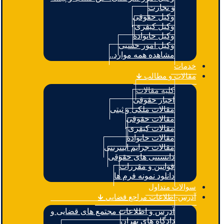
و تجارت
وکیل حقوقی
وکیل کیفری
وکیل خانواده
وکیل امور حسبی
مشاهده همه موارد..
خدمات
مقالات و مطالب 🡳
کلیه مقالات
اخبار حقوقی
مقالات ملکی و ثبتی
مقالات حقوقی
مقالات کیفری
مقالات خانواده
مقالات جرایم اینترنتی
دانستنی های حقوقی
قوانین و مقررات
دانلود نمونه فرم ها
سوالات متداول
آدرس-اطلاعات مراجع قضایی 🡳
آدرس و اطلاعات مجتمع های قضایی و
دادگاه های تهران