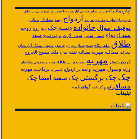
آپارتمان
آیا تغییر در نمای خارجی آپارتمان و یا نصب هر نوع شیئی در نمای
ازدواج
بیمه
تصادف
تمکین
خارجی آپارتمان منع قانونی ندارد؟
خانواده
توقیف اموال
دسته چک
زوجه
دیه
زوج
سند ازدواج
سند رسمی
سهم الارث
صیغه
شرایط فسخ:
طلاق
عقد نکاح
قانون
قانون تملک آپارتمان
فسخ
فضای مجازی
مطالبه مهریه
مطالبه نفقه
ملک
ممنوع الخروج
مجازات
مغازه
مهریه
نفقه
کردن شوهر
نصب دوربین
هدیه
هزینه های ساختمان
وصول مهریه
پرداخت مهریه
ورثه
وعده در ازدواج
پاسپورت
چک
چک برگشتی
چک
چک سفید امضا
مسافرتی
گواهینامه
گذرنامه
تبلیغات