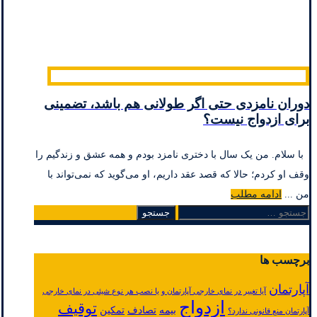
دوران نامزدی حتی اگر طولانی هم باشد، تضمینی
برای ازدواج نیست؟
با سلام. من یک سال با دختری نامزد بودم و همه عشق و زندگیم را
وقف او کردم؛ حالا که قصد عقد داریم، او می‌گوید که نمی‌تواند با
من ...
ادامه مطلب
جستجو
برای:
برچسب ها
آپارتمان
آیا تغییر در نمای خارجی آپارتمان و یا نصب هر نوع شیئی در نمای خارجی
ازدواج
توقیف
بیمه
تصادف
تمکین
آپارتمان منع قانونی ندارد؟