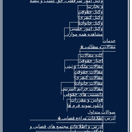
وکیل امور سرقفلی، حق کسب و پیشه
و تجارت
وکیل حقوقی
وکیل کیفری
وکیل خانواده
وکیل امور حسبی
مشاهده همه موارد..
خدمات
مقالات و مطالب 🡳
کلیه مقالات
اخبار حقوقی
مقالات ملکی و ثبتی
مقالات حقوقی
مقالات کیفری
مقالات خانواده
مقالات جرایم اینترنتی
دانستنی های حقوقی
قوانین و مقررات
دانلود نمونه فرم ها
سوالات متداول
آدرس-اطلاعات مراجع قضایی 🡳
آدرس و اطلاعات مجتمع های قضایی و
دادگاه های تهران