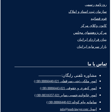
روزنامه رسمی
سازمان ثبت اسناد و املاک
قوه قضائیه
کانون وکلای مرکز
مرکزپژوهشهای مجلس
بنیان قرارداد ایرانیان
بازار سرمایه ایرانیان
تماس با ما
مشاوره تلفنی رایگان:
-----------------------
امور ملکی،ثبتی،سرقفلی
021-88866440 (98+)
امور کیفری و حقوقی
021-88866443 (98+)
امور خانواده،حسبی،سایر
021-88316357 (98+)
سامانه پیام کوتاه
021-88866440 (98+)
ایمیل:
info@joudi-lawyer.com