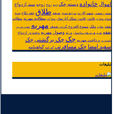
خانواده
اموال
دسته چک
سند ازدواج
زوجه
دیه
زوج
طلاق
سند رسمی
سهم الارث
صیغه
عقد نکاح
شرایط فسخ:
فسخ
مطالبه مهریه
قانون
قانون تملک آپارتمان
مطالبه
فضای مجازی
مجازات
مهریه
نفقه
ملک
ممنوع الخروج کردن شوهر
مغازه
نصب دوربین
نفقه
وصول مهریه
ورثه
وعده در ازدواج
هدیه
هزینه های ساختمان
چک
چک برگشتی
چک
پرداخت مهریه
پاسپورت
چک مسافرتی
سفید امضا
گواهینامه
گذرنامه
تبلیغات