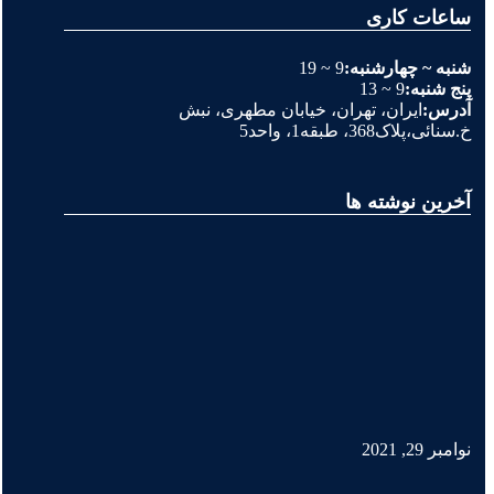
ساعات کاری
شنبه ~ چهارشنبه:
9 ~ 19
پنج شنبه:
9 ~ 13
آدرس:
ایران، تهران، خیابان مطهری، نبش
خ.سنائی،پلاک368، طبقه1، واحد5
آخرین نوشته ها
نوامبر 29, 2021