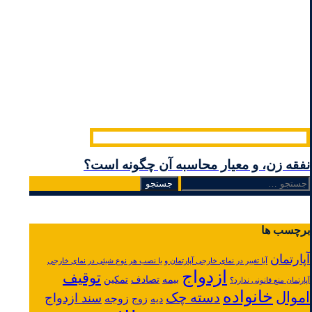
نفقه زن، و معیار محاسبه آن چگونه است؟
جستجو
برای:
برچسب ها
آپارتمان
آیا تغییر در نمای خارجی آپارتمان و یا نصب هر نوع شیئی در نمای خارجی
ازدواج
توقیف
بیمه
تصادف
تمکین
آپارتمان منع قانونی ندارد؟
خانواده
اموال
دسته چک
سند ازدواج
زوجه
دیه
زوج