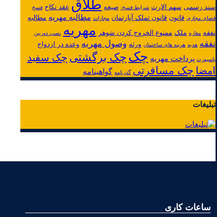
طلاق
سند رسمی
سهم الارث
صیغه
عقد نکاح
شرایط فسخ:
فسخ
مطالبه مهریه
قانون
قانون تملک آپارتمان
مطالبه
فضای مجازی
مجازات
مهریه
نفقه
ملک
ممنوع الخروج کردن شوهر
مغازه
نصب دوربین
نفقه
وصول مهریه
ورثه
وعده در ازدواج
هدیه
هزینه های ساختمان
چک
چک برگشتی
چک سفید
پرداخت مهریه
پاسپورت
چک مسافرتی
امضا
گواهینامه
گذرنامه
تبلیغات
ساعات کاری