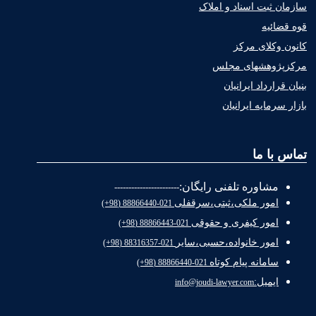
سازمان ثبت اسناد و املاک
قوه قضائیه
کانون وکلای مرکز
مرکزپژوهشهای مجلس
بنیان قرارداد ایرانیان
بازار سرمایه ایرانیان
تماس با ما
مشاوره تلفنی رایگان:
-----------------------
امور ملکی،ثبتی،سرقفلی
021-88866440 (98+)
امور کیفری و حقوقی
021-88866443 (98+)
امور خانواده،حسبی،سایر
021-88316357 (98+)
سامانه پیام کوتاه
021-88866440 (98+)
ایمیل:
info@joudi-lawyer.com