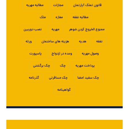
قانون تملک آپارتمان
مجازات
مطالبه مهریه
مطالبه نفقه
مغازه
ملک
ممنوع الخروج کردن شوهر
مهریه
نصب دوربین
نفقه
هدیه
هزینه های ساختمان
ورثه
وصول مهریه
وعده در ازدواج
پاسپورت
پرداخت مهریه
چک
چک برگشتی
چک سفید امضا
چک مسافرتی
گذرنامه
گواهینامه