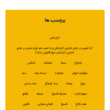
برچسب ها
آپارتمان
آیا تغییر در نمای خارجی آپارتمان و یا نصب هر نوع شیئی در نمای
خارجی آپارتمان منع قانونی ندارد؟
ازدواج
بیمه
تصادف
تمکین
توقیف اموال
خانواده
دسته چک
دیه
زوج
زوجه
سند ازدواج
سند رسمی
سهم الارث
شرایط فسخ:
صیغه
طلاق
عقد نکاح
فسخ
فضای مجازی
قانون