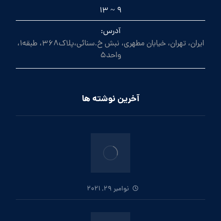
9 ~ 13
آدرس:
ایران، تهران، خیابان مطهری، نبش خ.سنائی،پلاک368، طبقه1،
واحد5
آخرین نوشته ها
نوامبر 29, 2021