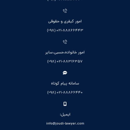
امور کیفری و حقوقی
021-88866443 (98+)
امور خانواده،حسبی،سایر
021-88316357 (98+)
سامانه پیام کوتاه
021-88866440 (98+)
ایمیل:
info@joudi-lawyer.com