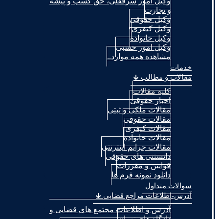
وکیل امور سرقفلی، حق کسب و پیشه
و تجارت
وکیل حقوقی
وکیل کیفری
وکیل خانواده
وکیل امور حسبی
مشاهده همه موارد..
خدمات
مقالات و مطالب 🡳
کلیه مقالات
اخبار حقوقی
مقالات ملکی و ثبتی
مقالات حقوقی
مقالات کیفری
مقالات خانواده
مقالات جرایم اینترنتی
دانستنی های حقوقی
قوانین و مقررات
دانلود نمونه فرم ها
سوالات متداول
آدرس-اطلاعات مراجع قضایی 🡳
آدرس و اطلاعات مجتمع های قضایی و
دادگاه های تهران