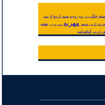
ته چک
سند ازدواج
زوجه
دیه
زوج
سند
مهریه
نفقه
لخروج کردن شوهر
نصب دوربین
ی
گواهینامه
گذرنامه