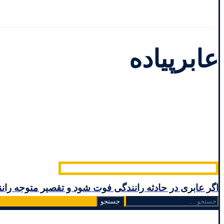
عابرپیاده
اگر عابری در حادثه رانندگی فوت شود و تقصیر متوجه ران
جستجو
برای: