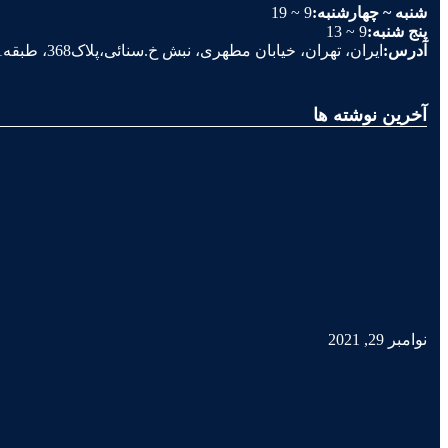
شنبه ~ چهارشنبه:
9 ~ 19
پنج شنبه:
9 ~ 13
آدرس:
ایران، تهران، خیابان مطهری، نبش خ.سنائی،پلاک368، طبقه1، واحد5
آخرین نوشته ها
نوامبر 29, 2021