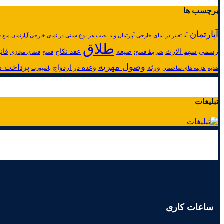
برچسب ها
آپارتمان
آیا تغییر در نمای خارجی آپارتمان و یا نصب هر نوع شیئی در نمای خارجی آپارتمان منع ق
طلاق
رسمی
سهم الارث
صیغه
عقد نکاح
قان
شرایط فسخ:
فسخ
فضای مجازی
وصول مهریه
پرداخت م
ورثه
وعده در ازدواج
هدیه
هزینه های ساختمان
پاسپورت
تبلیغات
ساعات کاری