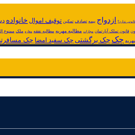
ازدواج
خانواده
توقیف اموال
دس
بیمه
تصادف
تمکین
انونی ندارد؟
مطالبه مهریه
ون
قانون تملک آپارتمان
مطالبه نفقه
ملک
ممنوع ا
مجازات
مغازه
چک
چک برگشتی
چک مسافرت
چک سفید امضا
هریه