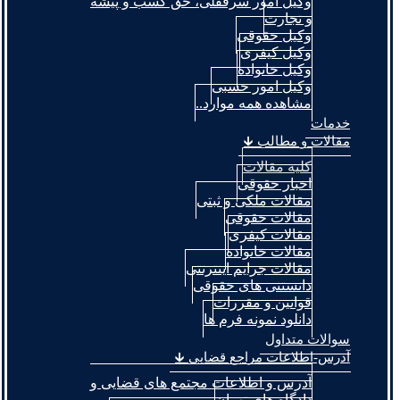
وکیل امور سرقفلی، حق کسب و پیشه
و تجارت
وکیل حقوقی
وکیل کیفری
وکیل خانواده
وکیل امور حسبی
مشاهده همه موارد..
خدمات
مقالات و مطالب 🡳
کلیه مقالات
اخبار حقوقی
مقالات ملکی و ثبتی
مقالات حقوقی
مقالات کیفری
مقالات خانواده
مقالات جرایم اینترنتی
دانستنی های حقوقی
قوانین و مقررات
دانلود نمونه فرم ها
سوالات متداول
آدرس-اطلاعات مراجع قضایی 🡳
آدرس و اطلاعات مجتمع های قضایی و
دادگاه های تهران