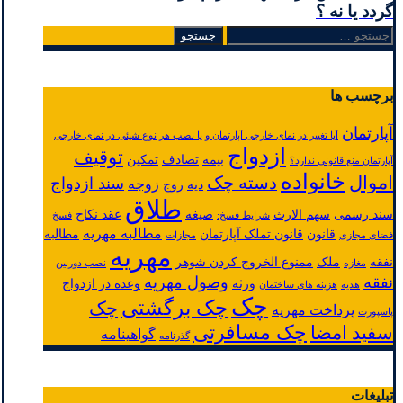
گردد یا نه ؟
جستجو
برای:
برچسب ها
آپارتمان
آیا تغییر در نمای خارجی آپارتمان و یا نصب هر نوع شیئی در نمای خارجی
ازدواج
توقیف
بیمه
تصادف
تمکین
آپارتمان منع قانونی ندارد؟
خانواده
اموال
دسته چک
سند ازدواج
زوجه
دیه
زوج
طلاق
سند رسمی
سهم الارث
صیغه
عقد نکاح
شرایط فسخ:
فسخ
مطالبه مهریه
قانون
قانون تملک آپارتمان
مطالبه
فضای مجازی
مجازات
مهریه
نفقه
ملک
ممنوع الخروج کردن شوهر
مغازه
نصب دوربین
نفقه
وصول مهریه
ورثه
وعده در ازدواج
هدیه
هزینه های ساختمان
چک
چک برگشتی
چک
پرداخت مهریه
پاسپورت
چک مسافرتی
سفید امضا
گواهینامه
گذرنامه
تبلیغات