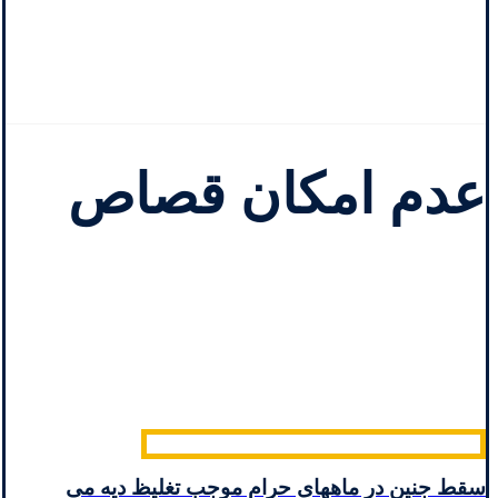
عدم امکان قصاص
سقط جنین در ماههای حرام موجب تغلیظ دیه می