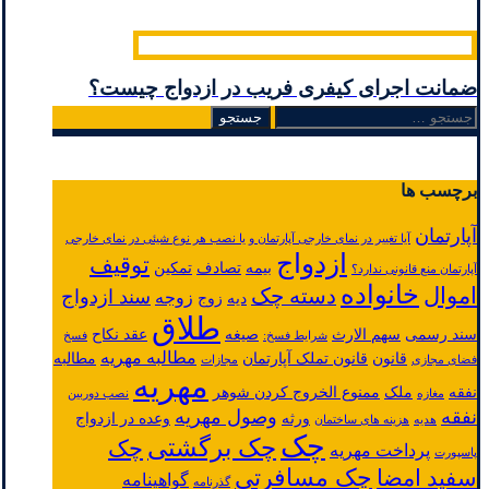
ضمانت اجرای کیفری فریب در ازدواج چیست؟
جستجو
برای:
برچسب ها
آپارتمان
آیا تغییر در نمای خارجی آپارتمان و یا نصب هر نوع شیئی در نمای خارجی
ازدواج
توقیف
بیمه
تصادف
تمکین
آپارتمان منع قانونی ندارد؟
خانواده
اموال
دسته چک
سند ازدواج
زوجه
دیه
زوج
طلاق
سند رسمی
سهم الارث
صیغه
عقد نکاح
شرایط فسخ:
فسخ
مطالبه مهریه
قانون
قانون تملک آپارتمان
مطالبه
فضای مجازی
مجازات
مهریه
نفقه
ملک
ممنوع الخروج کردن شوهر
مغازه
نصب دوربین
نفقه
وصول مهریه
ورثه
وعده در ازدواج
هدیه
هزینه های ساختمان
چک
چک برگشتی
چک
پرداخت مهریه
پاسپورت
چک مسافرتی
سفید امضا
گواهینامه
گذرنامه