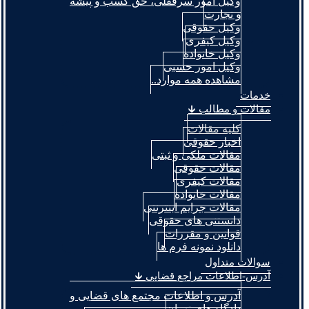
وکیل امور سرقفلی، حق کسب و پیشه
و تجارت
وکیل حقوقی
وکیل کیفری
وکیل خانواده
وکیل امور حسبی
مشاهده همه موارد..
خدمات
مقالات و مطالب 🡳
کلیه مقالات
اخبار حقوقی
مقالات ملکی و ثبتی
مقالات حقوقی
مقالات کیفری
مقالات خانواده
مقالات جرایم اینترنتی
دانستنی های حقوقی
قوانین و مقررات
دانلود نمونه فرم ها
سوالات متداول
آدرس-اطلاعات مراجع قضایی 🡳
آدرس و اطلاعات مجتمع های قضایی و
دادگاه های تهران