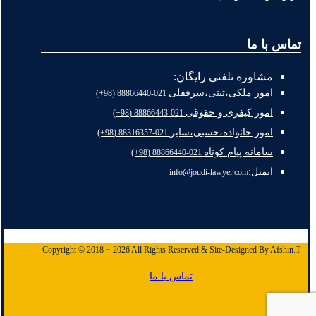
تماس با ما
مشاوره تلفنی رایگان:
-----------------------
امور ملکی،ثبتی،سرقفلی
021-88866440 (98+)
امور کیفری و حقوقی
021-88866443 (98+)
امور خانواده،حسبی،سایر
021-88316357 (98+)
سامانه پیام کوتاه
021-88866440 (98+)
ایمیل:
info@joudi-lawyer.com
Copyright © 2018 ~ 2026 All Rights Reserved & Site-Designed By Afshin.T
تماس با ما