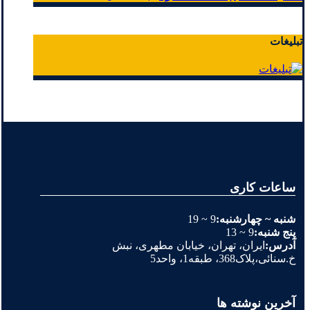
تبلیغات
ساعات کاری
شنبه ~ چهارشنبه:
9 ~ 19
پنج شنبه:
9 ~ 13
آدرس:
ایران، تهران، خیابان مطهری، نبش
خ.سنائی،پلاک368، طبقه1، واحد5
آخرین نوشته ها