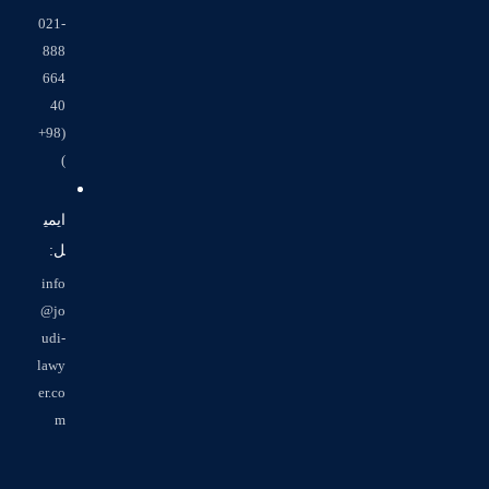
021-
888
664
40
(98+
)
ایمی
ل:
info
@jo
udi-
lawy
er.co
m