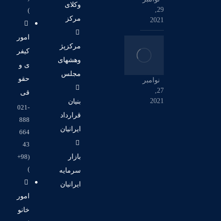
وکلای
29,
)
مرکز
2021
امور
مرکزپژ
کیفر
وهشهای
ی و
مجلس
حقو
نوامبر
27,
قی
2021
بنیان
021-
قرارداد
888
ایرانیان
664
43
بازار
(98+
)
سرمایه
ایرانیان
امور
خانو