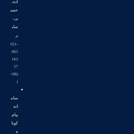
اده،
حسب
ی،
سای
ر
021-
883
163
57
(98+
)
سام
انه
پیام
کوتا
ه