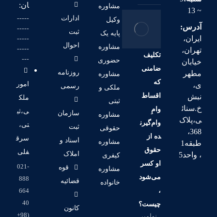
ان:
مشاوره
~ 13
-----
ادارات
وکیل
آدرس:
-----
ثبت
پایه یک
ایران،
-----
احوال
مشاوره
-----
تهران،
تکلیف
---
حضوری
خیابان
ضامنی
روزنامه
مطهر
مشاوره
که
امور
ی،
رسمی
ملکی و
اقساط
نبش
ملک
ثبتی
خ.سنائ
وامِ
ی،ثب
سازمان
مشاوره
ی،پلاک
وام‌گیرن
تی،
ثبت
حقوقی
368،
ده از
سرق
اسناد و
مشاوره
طبقه1
حقوق
فلی
املاک
، واحد5
کیفری
او کسر
021-
قوه
مشاوره
می‌شود
888
قضائیه
خانواده
،
664
40
چیست؟
کانون
(98+
نوامبر