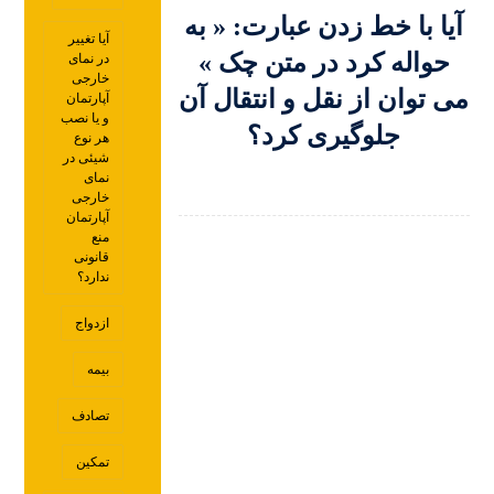
آیا با خط زدن عبارت: « به
آیا تغییر
حواله کرد در متن چک »
در نمای
خارجی
می توان از نقل و انتقال آن
آپارتمان
و یا نصب
جلوگیری کرد؟
هر نوع
شیئی در
نمای
خارجی
آپارتمان
منع
قانونی
ندارد؟
ازدواج
بیمه
تصادف
تمکین