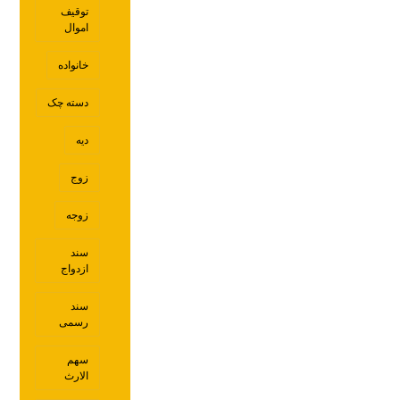
توقیف
اموال
خانواده
دسته چک
دیه
زوج
زوجه
سند
ازدواج
سند
رسمی
سهم
الارث