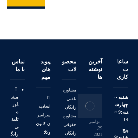
ساعا
آخرین
محصو
پیوند
تماس
ت
نوشته
لات
های
با ما
کاری
ها
مهم
مشاوره
مش
شنبه ~
تلفنی
اور
چهارش
اتحادیه
رایگان
ه
نبه:
9 ~
سراسر
مشاوره
تلفن
19
نوامبر
ی کانون
حقوقی
ی
29,
پنج
وکلا
رایگان
رایگ
2021
شنبه:
9