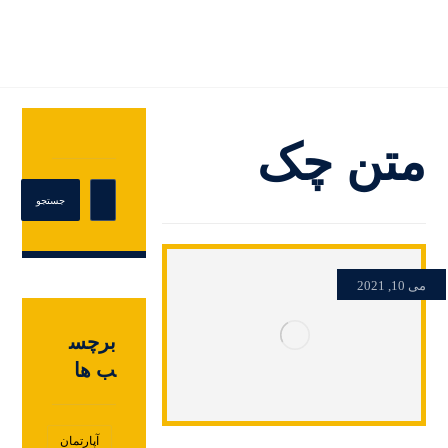
متن چک
می 10, 2021
برچس
ب ها
آپارتمان