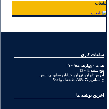
تبلیغات
ساعات کاری
شنبه ~ چهارشنبه:
9 ~ 19
پنج شنبه:
9 ~ 13
آدرس:
ایران، تهران، خیابان مطهری، نبش
خ.سنائی،پلاک368، طبقه1، واحد5
آخرین نوشته ها