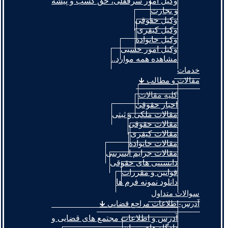
وکیل امور سرقفلی، حق کسب و پیشه
و تجارت
وکیل حقوقی
وکیل کیفری
وکیل خانواده
وکیل امور حسبی
مشاهده همه موارد..
خدمات
مقالات و مطالب 🡳
کلیه مقالات
اخبار حقوقی
مقالات ملکی و ثبتی
مقالات حقوقی
مقالات کیفری
مقالات خانواده
مقالات جرایم اینترنتی
دانستنی های حقوقی
قوانین و مقررات
دانلود نمونه فرم ها
سوالات متداول
آدرس-اطلاعات مراجع قضایی 🡳
آدرس و اطلاعات مجتمع های قضایی و
دادگاه های تهران