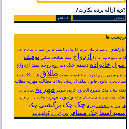
?دیه ازاله پرده بکارت?
جستجو
برای:
برچسب ها
آپارتمان
آیا تغییر در نمای خارجی آپارتمان و یا نصب هر نوع شیئی در نمای خارجی
ازدواج
توقیف
بیمه
تصادف
تمکین
آپارتمان منع قانونی ندارد؟
خانواده
اموال
دسته چک
سند ازدواج
زوجه
دیه
زوج
طلاق
سند رسمی
سهم الارث
صیغه
عقد نکاح
شرایط فسخ:
فسخ
مطالبه مهریه
قانون
قانون تملک آپارتمان
مطالبه
فضای مجازی
مجازات
مهریه
نفقه
ملک
ممنوع الخروج کردن شوهر
مغازه
نصب دوربین
نفقه
وصول مهریه
ورثه
وعده در ازدواج
هدیه
هزینه های ساختمان
چک
چک برگشتی
چک
پرداخت مهریه
پاسپورت
چک مسافرتی
سفید امضا
گواهینامه
گذرنامه