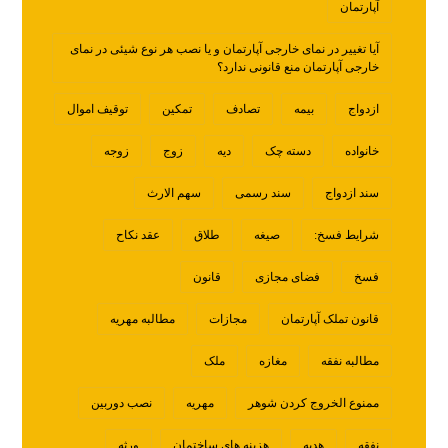
آپارتمان
آیا تغییر در نمای خارجی آپارتمان و یا نصب هر نوع شیئی در نمای
خارجی آپارتمان منع قانونی ندارد؟
ازدواج
بیمه
تصادف
تمکین
توقیف اموال
خانواده
دسته چک
دیه
زوج
زوجه
سند ازدواج
سند رسمی
سهم الارث
شرایط فسخ:
صیغه
طلاق
عقد نکاح
فسخ
فضای مجازی
قانون
قانون تملک آپارتمان
مجازات
مطالبه مهریه
مطالبه نفقه
مغازه
ملک
ممنوع الخروج کردن شوهر
مهریه
نصب دوربین
نفقه
هدیه
هزینه های ساختمان
ورثه