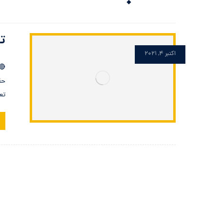
تف
اکتبر 4, 2021
🔴
حق
تع