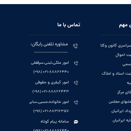
 مهم
تماس با ما
مشاوره تلفنی رایگان:
سراسری کانون وکلا
-----------------------
بت احوال
امور ملکی،ثبتی،سرقفلی
رسمی
021-88866440 (98+)
بت اسناد و املاک
امور کیفری و حقوقی
یه
021-88866443 (98+)
لای مرکز
هشهای مجلس
امور خانواده،حسبی،سایر
داد ایرانیان
021-88316357 (98+)
ایه ایرانیان
سامانه پیام کوتاه
021-88866440 (98+)