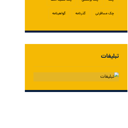
چک
چک برگشتی
چک سفید امضا
چک مسافرتی
گذرنامه
گواهینامه
تبلیغات