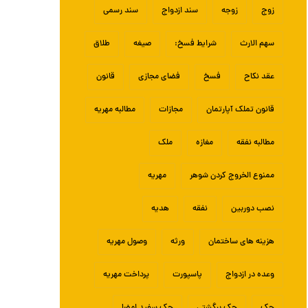
زوج
زوجه
سند ازدواج
سند رسمی
سهم الارث
شرایط فسخ:
صیغه
طلاق
عقد نکاح
فسخ
فضای مجازی
قانون
قانون تملک آپارتمان
مجازات
مطالبه مهریه
مطالبه نفقه
مغازه
ملک
ممنوع الخروج کردن شوهر
مهریه
نصب دوربین
نفقه
هدیه
هزینه های ساختمان
ورثه
وصول مهریه
وعده در ازدواج
پاسپورت
پرداخت مهریه