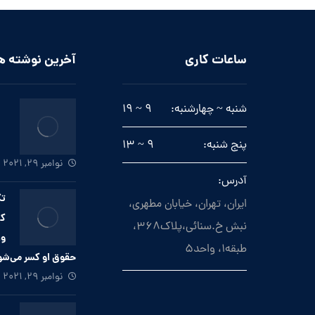
ساعات کاری
آخرین نوشته ه
شنبه ~ چهارشنبه:
9 ~ 19
پنج شنبه:
9 ~ 13
نوامبر 29, 2021
آدرس:
تک
ایران، تهران، خیابان مطهری،
که
نبش خ.سنائی،پلاک368،
وا
طبقه1، واحد5
حقوق او کسر می‌ش
نوامبر 29, 2021