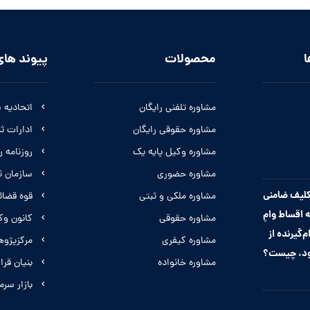
ا
محصولات
پیوند های
مشاوره تلفنی رایگان
اتحادیه 
مشاوره حقوقی رایگان
ادارات ث
مشاوره وکیل پایه یک
روزنامه 
مشاوره حضوری
سازمان ث
لیف ضامنی
مشاوره ملکی و ثبتی
قوه قضائ
 اقساط وامِ
مشاوره حقوقی
کانون وک
م‌گیرنده از
مشاوره کیفری
مرکزپژو
ود، چیست؟
مشاوره خانواده
بنیان قرار
بازار سرم