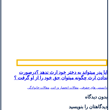
ایا پدر میتواند به دختر خود ارث ندهد ؟درصورت
ندادن ارث چگونه میتوان حق خود را از او گرفت ؟
دانستنی های حقوقی
,
مقالات انحصار وراثت
,
مقالات خانوادگی
بدون دیدگاه
دیدگاهتان را بنویسید