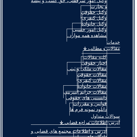
وکیل امور سرقفلی، حق کسب و پیشه
و تجارت
وکیل حقوقی
وکیل کیفری
وکیل خانواده
وکیل امور حسبی
مشاهده همه موارد..
خدمات
مقالات و مطالب 🡳
کلیه مقالات
اخبار حقوقی
مقالات ملکی و ثبتی
مقالات حقوقی
مقالات کیفری
مقالات خانواده
مقالات جرایم اینترنتی
دانستنی های حقوقی
قوانین و مقررات
دانلود نمونه فرم ها
سوالات متداول
آدرس-اطلاعات مراجع قضایی 🡳
آدرس و اطلاعات مجتمع های قضایی و
دادگاه های تهران