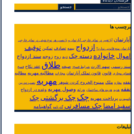
جستجو
برای:
برچسب ها
آپارتمان
آیا تغییر در نمای خارجی آپارتمان و یا نصب هر نوع شیئی در نمای خارجی
ازدواج
توقیف
بیمه
تصادف
تمکین
آپارتمان منع قانونی ندارد؟
خانواده
اموال
دسته چک
سند ازدواج
زوجه
دیه
زوج
طلاق
سند رسمی
سهم الارث
صیغه
عقد نکاح
شرایط فسخ:
فسخ
مطالبه مهریه
قانون
قانون تملک آپارتمان
مطالبه
فضای مجازی
مجازات
مهریه
نفقه
ملک
ممنوع الخروج کردن شوهر
مغازه
نصب دوربین
نفقه
وصول مهریه
ورثه
وعده در ازدواج
هدیه
هزینه های ساختمان
چک
چک برگشتی
چک
پرداخت مهریه
پاسپورت
چک مسافرتی
سفید امضا
گواهینامه
گذرنامه
تبلیغات