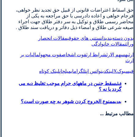
حق اسقاط اعتراضات قانونی از قبیل حق تجدید نظر خواهی،
فرجام خواهی و اعاده دادرسی با حق مراجعه به یکی از
محاضر رسمی طلاق و توکیل به سر دفتر طلاق جهت اجراء
صیغه شرعی طلاق و امضاء ذیل دفاتر و دریافت سند طلاق .
بدون دسته‌بندی
دانستنی های حقوقی
مقالات انحصار
وراثت
مقالات خانوادگی
ارثیه
سهم الارث
شرایط ارث
فوت اشخاص
فوت مجهول
مالیات بر
ارث
فیسبوک
X
لینکدین
واتس اپ
تلگرام
ایمیل
چاپ
لینک کوتاه
سقط جنین در ماههای حرام موجب تغلیظ دیه می
قبلی
گردد یا نه ؟
ممنوع الخروج کردن شوهر به چه صورت است؟
بعدی
مطالب مرتبط ...