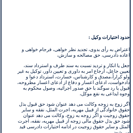
حدود اختیارات وکیل :
اعتراض به رأی بدوی، تجدید نظر خواهی، فرجام خواهی و
اعاده دادرسی، حق مصالحه و سازش،
جعل یا انکار و تردید نسبت به سند طرف و استرداد سند،
تعیین جاعل، ارجاع امر به داوری و تعیین داور، توکیل به غیر
ولو کراراً،مصدق و کارشناس، خسارت، استرداد دعوا و
دادخواست، ادعای اعسار و دفاع از ادعای اعسار مطروحه،
قبول یا رد سوگند با حق صدور اجرائیه، وصول محکوم به
وجوه ایداعی به نفع موکل،
اگر زوج به زوجه وکالت می دهد عنوان شود حق قبول بذل
حقوق خانوادگی از قبیل مهریه، اجرت المثل، نفقه و سایر
حقوق زوجیت و اگر زوجه به زوج، وکالت می دهد عنوان
شود حق بذل حقوق مالی زوجه از قبیل مهریه، نفقه، اجرت
المثل و سایر حقوق زوجیت در ادامه اختیارات دادرسی قید
می شود